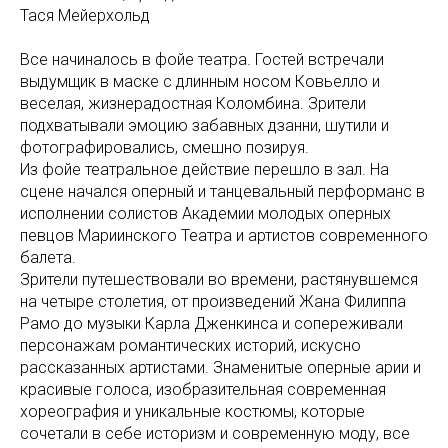
Тася Мейерхольд
Все начиналось в фойе театра. Гостей встречали
выдумщик в маске с длинным носом Ковьелло и
веселая, жизнерадостная Коломбина. Зрители
подхватывали эмоцию забавных дзанни, шутили и
фотографировались, смешно позируя.
Из фойе театральное действие перешло в зал. На
сцене начался оперный и танцевальный перформанс в
исполнении солистов Академии молодых оперных
певцов Мариинского Театра и артистов современного
балета.
Зрители путешествовали во времени, растянувшемся
на четыре столетия, от произведений Жана Филиппа
Рамо до музыки Карла Дженкинса и сопереживали
персонажам романтических историй, искусно
рассказанных артистами. Знаменитые оперные арии и
красивые голоса, изобразительная современная
хореография и уникальные костюмы, которые
сочетали в себе историзм и современную моду, все