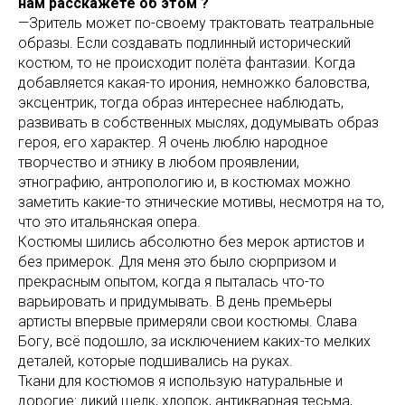
нам расскажете об этом ?
—Зритель может по-своему трактовать театральные
образы. Если создавать подлинный исторический
костюм, то не происходит полёта фантазии. Когда
добавляется какая-то ирония, немножко баловства,
эксцентрик, тогда образ интереснее наблюдать,
развивать в собственных мыслях, додумывать образ
героя, его характер. Я очень люблю народное
творчество и этнику в любом проявлении,
этнографию, антропологию и, в костюмах можно
заметить какие-то этнические мотивы, несмотря на то,
что это итальянская опера.
Костюмы шились абсолютно без мерок артистов и
без примерок. Для меня это было сюрпризом и
прекрасным опытом, когда я пыталась что-то
варьировать и придумывать. В день премьеры
артисты впервые примеряли свои костюмы. Слава
Богу, всё подошло, за исключением каких-то мелких
деталей, которые подшивались на руках.
Ткани для костюмов я использую натуральные и
дорогие: дикий шелк, хлопок, антикварная тесьма,