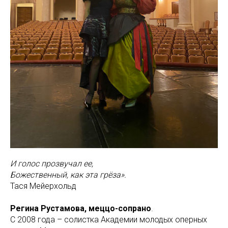
И голос прозвучал ее,
Божественный, как эта грёза».
Тася Мейерхольд
Регина Рустамова, меццо-сопрано
.
С 2008 года – солистка Академии молодых оперных