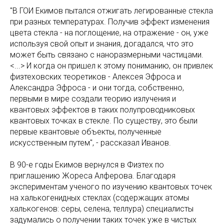
"В ГОИ Екимов пытался отжигать легированные стекла
при разных температурах. Получив эффект изменения
цвета стекла - на поглощение, на отражение - он, уже
используя свой опыт и знания, догадался, что это
может быть связано с наноразмерными частицами.
<...> И когда он пришел к этому пониманию, он привлек
физтеховских теоретиков - Алексея Эфроса и
Александра Эфроса - и они тогда, собственно,
первыми в мире создали теорию излучения и
квантовых эффектов в таких полупроводниковых
квантовых точках в стекле. По существу, это были
первые квантовые объекты, полученные
искусственным путем", - рассказал Иванов.
В 90-е годы Екимов вернулся в Физтех по
приглашению Жореса Алферова. Благодаря
экспериментам ученого по изучению квантовых точек
на халькогенидных стеклах (содержащих атомы
халькогенов: серы, селена, теллура) специалисты
задумались о получении таких точек уже в чистых