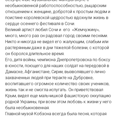
необыкновенной работоспособностью, рыцарским
отношением к женщине, добротой к простым людям и
поистине королевской щедростью вдохнули жизнь в
сердце осеннего фестиваля в Сочи.
Великий артист любил Сочи и его «Жемчужину»,
много, много раз он радовал город своими песнями.
Никто и никогда не видел его жалующим, слабым или
растерянным даже в дни тяжелой болезни, с которой
он боролся длительное время.
Его, дитя войны, чемпиона Днепропетровска по боксу
в юности, поющего для наших солдат на передовой в
Дамаске, Афганистане, Сирии, вызволявшего лично
захваченных людей при теракте на Дубровке,
воспитавшего огромное количество своих учеников,
жизнь так и не смогла испугать. Он приветствовал
Крым, видел еще мальчишкой фашистскую оккупацию
родной Украины, при всем этом любовь к жизни у него
была необыкновенная.
Главной музой Кобзона всегда была песня, которая