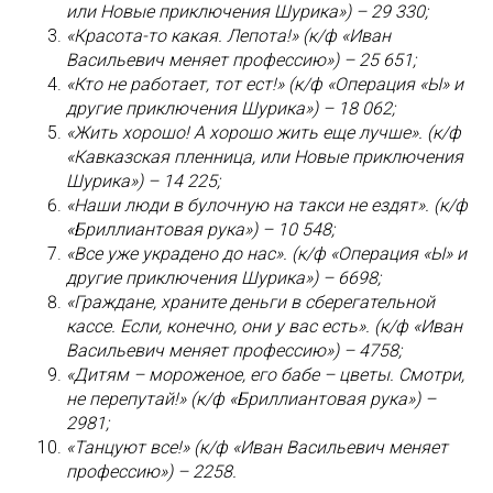
или Новые приключения Шурика») – 29 330;
«Красота-то какая. Лепота!» (к/ф «Иван
Васильевич меняет профессию») – 25 651;
«Кто не работает, тот ест!» (к/ф «Операция «Ы» и
другие приключения Шурика») – 18 062;
«Жить хорошо! А хорошо жить еще лучше». (к/ф
«Кавказская пленница, или Новые приключения
Шурика») – 14 225;
«Наши люди в булочную на такси не ездят». (к/ф
«Бриллиантовая рука») – 10 548;
«Все уже украдено до нас». (к/ф «Операция «Ы» и
другие приключения Шурика») – 6698;
«Граждане, храните деньги в сберегательной
кассе. Если, конечно, они у вас есть». (к/ф «Иван
Васильевич меняет профессию») – 4758;
«Дитям – мороженое, его бабе – цветы. Смотри,
не перепутай!» (к/ф «Бриллиантовая рука») –
2981;
«Танцуют все!» (к/ф «Иван Васильевич меняет
профессию») – 2258.