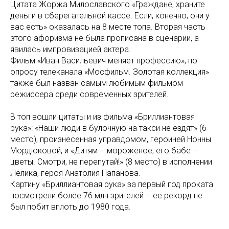
Цитата Жоржа Милославского «Граждане, храните
деньги в сберегательной кассе. Если, конечно, они у
вас есть» оказалась на 8 месте топа. Вторая часть
этого афоризма не была прописана в сценарии, а
явилась импровизацией актера.
Фильм «Иван Васильевич меняет профессию», по
опросу телеканала «Мосфильм. Золотая коллекция»
также был назван самым любимым фильмом
режиссера среди современных зрителей.
В топ вошли цитаты и из фильма «Бриллиантовая
рука»: «Наши люди в булочную на такси не ездят» (6
место), произнесенная управдомом, героиней Нонны
Мордюковой, и «Дитям – мороженое, его бабе –
цветы. Смотри, не перепутай!» (8 место) в исполнении
Лёлика, героя Анатолия Папанова.
Картину «Бриллиантовая рука» за первый год проката
посмотрели более 76 млн зрителей – ее рекорд не
был побит вплоть до 1980 года.