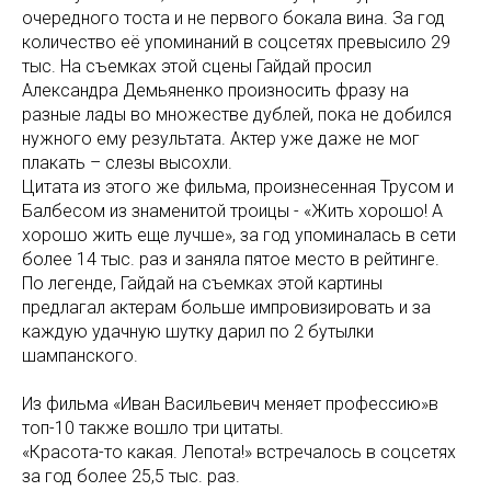
очередного тоста и не первого бокала вина. За год
количество её упоминаний в соцсетях превысило 29
тыс. На съемках этой сцены Гайдай просил
Александра Демьяненко произносить фразу на
разные лады во множестве дублей, пока не добился
нужного ему результата. Актер уже даже не мог
плакать – слезы высохли.
Цитата из этого же фильма, произнесенная Трусом и
Балбесом из знаменитой троицы - «Жить хорошо! А
хорошо жить еще лучше», за год упоминалась в сети
более 14 тыс. раз и заняла пятое место в рейтинге.
По легенде, Гайдай на съемках этой картины
предлагал актерам больше импровизировать и за
каждую удачную шутку дарил по 2 бутылки
шампанского.
Из фильма «Иван Васильевич меняет профессию»в
топ-10 также вошло три цитаты.
«Красота-то какая. Лепота!» встречалось в соцсетях
за год более 25,5 тыс. раз.