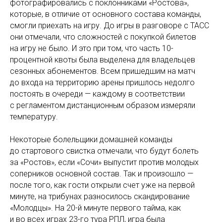
фотографировались с поклонниками «Ростова»,
которые, в отличие от основного состава команды,
смогли приехать на игру. До игры в разговоре с ТАСС
они отмечали, что сложностей с покупкой билетов
на игру не было. И это при том, что часть 10-
процентной квоты была выделена для владельцев
сезонных абонементов. Всем пришедшим на матч
до входа на территорию арены пришлось недолго
постоять в очереди — каждому в соответствии
с регламентом дистанционным образом измеряли
температуру.
Некоторые болельщики домашней команды
до стартового свистка отмечали, что будут болеть
за «Ростов», если «Сочи» выпустит против молодых
соперников основной состав. Так и произошло —
после того, как гости открыли счет уже на первой
минуте, на трибунах разносилось скандирование
«Молодцы». На 20-й минуте первого тайма, как
и во всех играх 23-го тура РПЛ, игра была