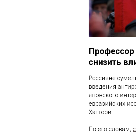
Профессор 
снизить вл
Россияне сумел
введения антир
японского инте
евразийских ис
Хаттори.
По его словам,