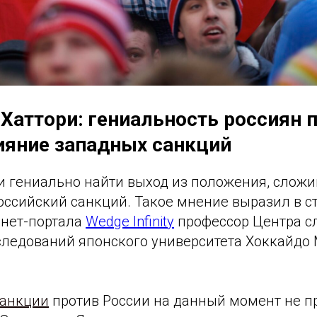
Хаттори: гениальность россиян 
ияние западных санкций
и гениально найти выход из положения, сложи
оссийский санкций. Такое мнение выразил в с
рнет-портала
Wedge Infinity
профессор Центра с
следований японского университета Хоккайдо
санкции
против России на данный момент не п