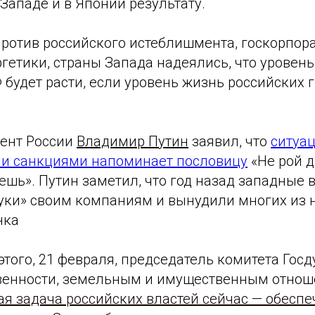
Западе и в Японии результату.
против российского истеблишмента, госкорпор
ргетики, страны Запада надеялись, что уровен
 будет расти, если уровень жизнь российских 
дент России
Владимир Путин
заявил,
что
ситуац
и санкциями напоминает пословицу
«Не рой д
ешь». Путин заметил, что год назад западные 
уки» своим компаниям и вынудили многих из н
нка
этого, 21 февраля, председатель комитета Гос
венности, земельным и имущественным отнош
ая задача российских властей сейчас — обеспе