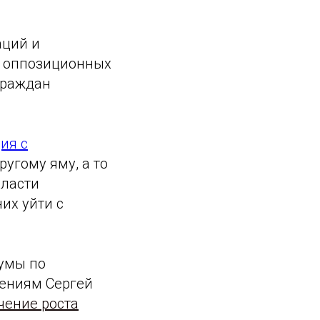
аций и
ь оппозиционных
граждан
ия с
ругому яму, а то
власти
их уйти с
думы по
ениям Сергей
чение роста