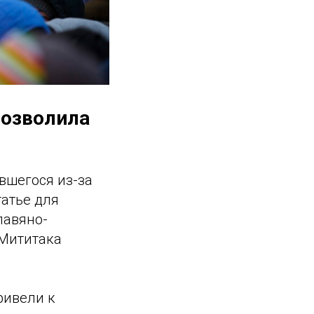
позволила
вшегося из-за
татье для
лавяно-
 Мититака
ривели к