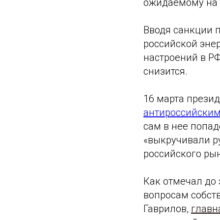
ожидаемому на 
Вводя санкции 
российской эне
настроений в РФ
снизится.
16 марта прези
антироссийским
сам в нее попад
«выкручивали р
российского ры
Как отмечал до 
вопросам собст
Гаврилов,
главн