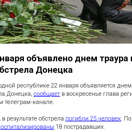
января объявлено днем траура 
бстрела Донецка
одной республике 22 января объявляется днем
ла Донецка,
сообщает
в воскресенье глава рег
м телеграм-канале.
 в результате обстрела
погибли 25 человек
. П
госпитализированы
18 пострадавших.