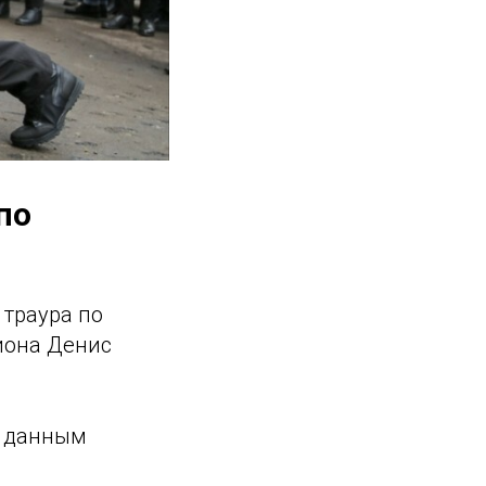
по
 траура по
иона Денис
о данным