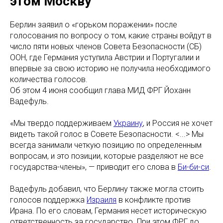
этом Москву
Берлин заявил о «горьком поражении» после
голосования по вопросу о том, какие страны войдут в
число пяти новых членов Совета Безопасности (СБ)
ООН, где Германия уступила Австрии и Португалии и
впервые за свою историю не получила необходимого
количества голосов.
Об этом 4 июня сообщил глава МИД ФРГ Йоханн
Вадефуль.
«Мы твердо поддерживаем
Украину
, и Россия не хочет
видеть такой голос в Совете Безопасности. <...> Мы
всегда занимали четкую позицию по определенным
вопросам, и это позиции, которые разделяют не все
государства-члены», — приводит его слова в
Би-би-си
.
Вадефуль добавил, что Берлину также могла стоить
голосов поддержка
Израиля
в конфликте против
Ирана. По его словам, Германия несет историческую
ответственность за государство. При этом ФРГ до