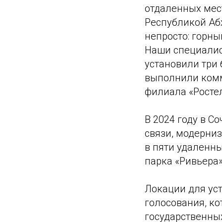
отдаленных мест
Республикой Абх
непросто: горны
Наши специалис
установили три
выполнили комм
филиала «Росте
В 2024 году в С
связи, модерниз
в пяти удаленн
парка «Ривьера»
Локации для ус
голосования, к
государственных