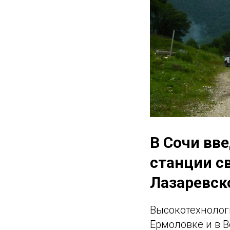
В Сочи вв
станции св
Лазаревск
Высокотехнолог
Ермоловке и в 