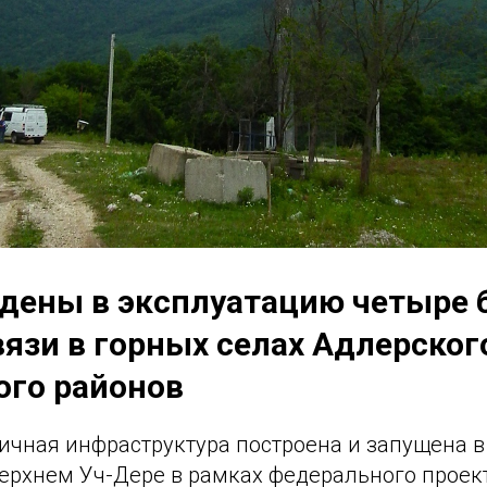
едены в эксплуатацию четыре 
язи в горных селах Адлерског
ого районов
ичная инфраструктура построена и запущена 
Верхнем Уч-Дере в рамках федерального проек