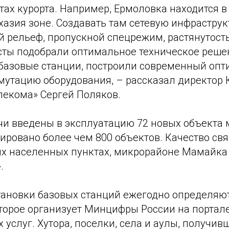
ах курорта. Например, Ермоловка находится в
азия зоне. Создавать там сетевую инфраструк
й рельеф, пропускной спецрежим, растянутость
ты подобрали оптимальное техническое решен
 базовые станции, построили современный опт
утацию оборудования, – рассказал директор 
лекома» Сергей Поляков.
очи введены в эксплуатацию 72 новых объекта
ировано более чем 800 объектов. Качество св
ых населенных пунктах, микрорайоне Мамайка 
.
тановки базовых станций ежегодно определяю
оторое организует Минцифры России на портал
 услуг. Хутора, поселки, села и аулы, получи