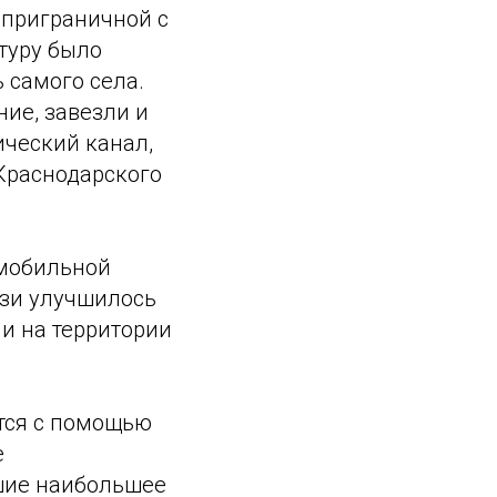
 приграничной с
туру было
 самого села.
ие, завезли и
ический канал,
Краснодарского
 мобильной
язи улучшилось
и на территории
тся с помощью
е
вшие наибольшее