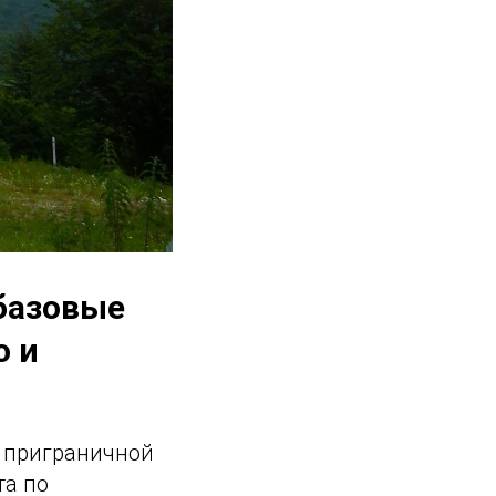
базовые
о и
в приграничной
та по