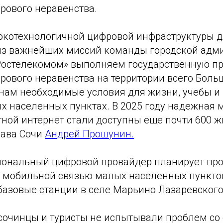
рового неравенства.
окотехнологичной цифровой инфраструктуры д
 из важнейших миссий команды городской адм
«Ростелекомом» выполняем государственную п
рового неравенства на территории всего Больш
нам необходимые условия для жизни, учебы и 
х населенных пунктах. В 2025 году надежная 
ной интернет стали доступны еще почти 600 ж
лава Сочи
Андрей Прошунин.
циональный цифровой провайдер планирует пр
 мобильной связью малых населенных пункто
базовые станции в селе Марьино Лазаревского
 сочинцы и туристы не испытывали проблем со