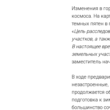
Изменения в гор
космоса. На ка
темных пятен в 
«
Цель расследо
участков, а так
В настоящее вре
земельных учас
заместитель нач
В ходе предвари
незастроенные,
продолжается об
подготовка к зи
большинство со