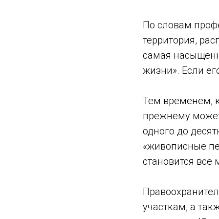
По словам профе
территория, рас
самая насыщенн
жизни». Если его
Тем временем, к
прежнему может
одного до деся
«живописные пе
становится все 
Правоохранител
участкам, а так