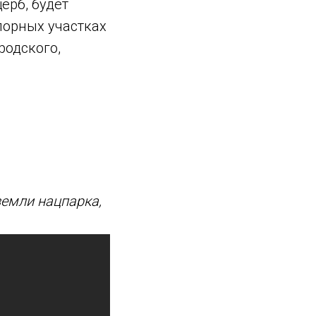
ерб, будет
порных участках
родского,
земли нацпарка,