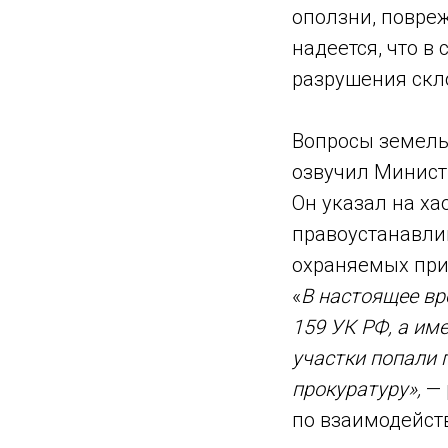
оползни, повре
надеется, что в
разрушения скл
Вопросы земель
озвучил Минист
Он указал на ха
правоустанавли
охраняемых при
«
В настоящее вре
159 УК РФ, а им
участки попали 
прокуратуру»,
— 
по взаимодейст