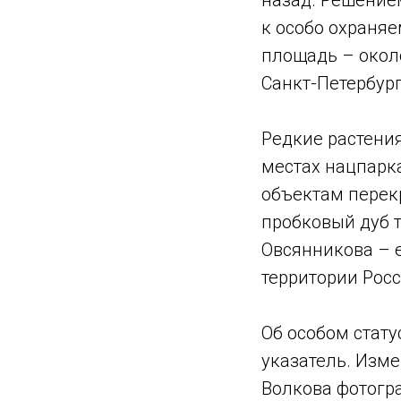
назад. Решение
к особо охраня
площадь – окол
Санкт-Петербург
Редкие растения
местах нацпарка
объектам перек
пробковый дуб т
Овсянникова – 
территории Росс
Об особом стату
указатель. Изм
Волкова фотогр