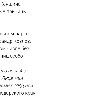
. Женщина
ные причины
льном парке
сандр Козлов.
том числе без
аниц особо
о по ч. 4 ст.
 Лица, чьи
иями в УВД или
одарского края
.