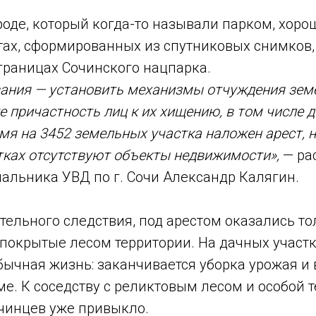
оде, который когда-то называли парком, хоро
ртах, сформированных из спутниковых снимков
границах Сочинского нацпарка.
вания — установить механизмы отчуждения зе
же причастность лиц к их хищению, в том числе 
мя на 3452 земельных участка наложен арест, н
тках отсутствуют объекты недвижимости»,
— ра
альника УВД по г. Сочи Александр Калягин.
тельного следствия, под арестом оказались то
 покрытые лесом территории. На дачных участ
ычная жизнь: заканчивается уборка урожая и 
ме. К соседству с реликтовым лесом и особой 
чинцев уже привыкло.