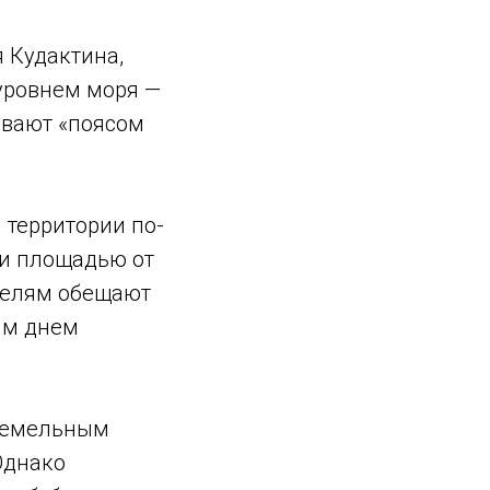
 Кудактина,
 уровнем моря —
ывают «поясом
 территории по-
и площадью от
ателям обещают
ым днем
 земельным
Однако