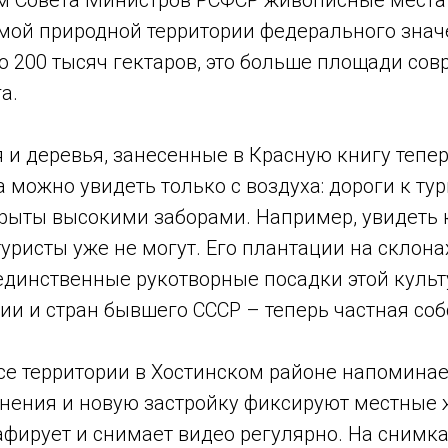
м Совета Министров РСФСР живописные места
емой природной территории федерального знач
о 200 тысяч гектаров, это больше площади со
а.
 и деревья, занесенные в Красную книгу тепе
 можно увидеть только с воздуха: дороги к ту
рыты высокими заборами. Например, увидеть к
уристы уже не могут. Его плантации на склона
единственные рукотворные посадки этой культ
ии и стран бывшего СССР – теперь частная соб
се территории в Хостинском районе напоминае
енения и новую застройку фиксируют местные 
афирует и снимает видео регулярно. На снимк