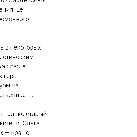
 были отнесены
ения. Ее
временного
рь в некоторых
ристическим
ак растет
х горы
уры на
ственность.
т только старый
жители. Ольга
ах — новые