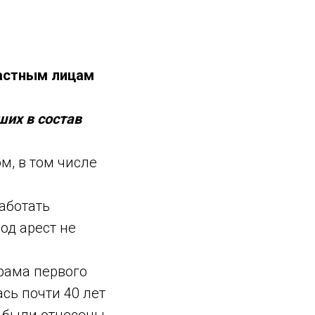
частным лицам
ших в состав
м, в том числе
аботать
од арест не
рама первого
сь почти 40 лет