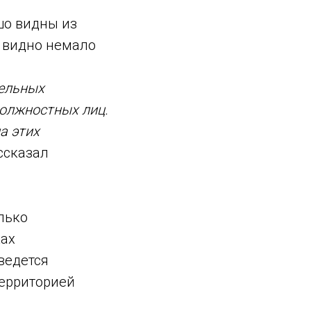
шо видны из
, видно немало
мельных
должностных лиц.
а этих
ссказал
лько
ках
ведется
территорией