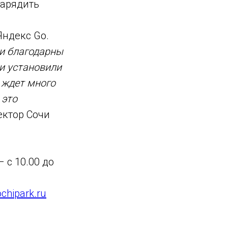
зарядить
Яндекс Go.
 и благодарны
 и установили
 ждет много
 это
ектор Сочи
– с 10.00 до
ochipark.ru