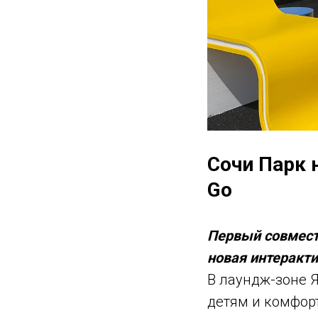
Сочи Парк 
Go
Первый совмест
новая интеракт
В лаундж-зоне Я
детям и комфорт