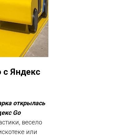
 с Яндекс
арка открылась
декс Go
астики, весело
искотеке или