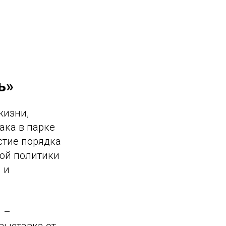
ь»
жизни,
ака в парке
стие порядка
ной политики
 и
 –