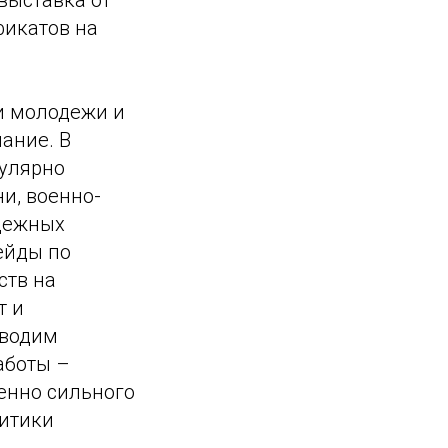
выставка от
фикатов на
и молодежи и
мание. В
гулярно
и, военно-
дежных
рейды по
ств на
т и
оводим
аботы –
венно сильного
литики