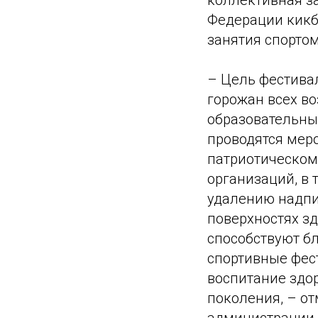
коллективная за
Федерации кикб
занятия спортом
– Цель фестива
горожан всех во
образовательны
проводятся меро
патриотическом
организаций, в 
удалению надпи
поверхностях з
способствуют б
спортивные фес
воспитание здор
поколения, – о