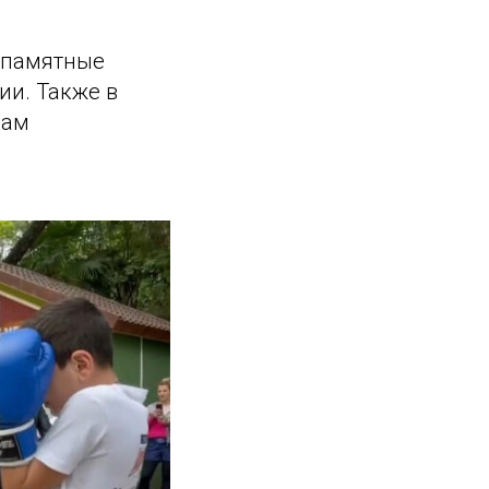
 памятные
ии. Также в
лам