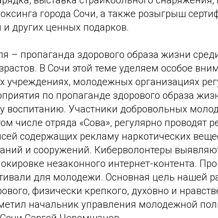
рядка, выставка страйкбольного снаряжения, 
оксинга города Сочи, а также розыгрыш серти
 и других ценных подарков.
ля – пропаганда здорового образа жизни сред
зрастов. В Сочи этой теме уделяем особое вни
х учреждениях, молодежных организациях ре
приятия по пропаганде здорового образа жизн
у воспитанию. Участники добровольных моло
том числе отряда «Сова», регулярно проводят 
сей содержащих рекламу наркотических веще
даний и сооружений. Киберволонтеры выявляю
локировке незаконного интернет-контента. Пр
тивали для молодежи. Основная цель нашей р
ового, физически крепкого, духовно и нравст
тметил начальник управления молодежной по