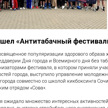
ошел «Антитабачный фестивал
освященное популяризации здорового образа 
еддверии Дня города и Всемирного дня без таб
низаторами фестиваля, в котором приняли уча
гостей города, выступило управление молодеж
города совместно со школой кикбоксинга Сочи
ким отрядом «Сова».
ля ожидало множество интересных активностей