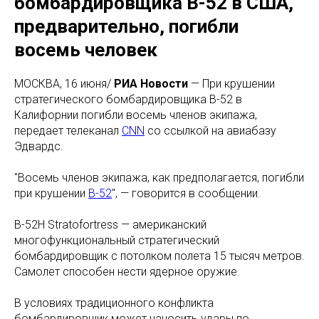
бомбардировщика В-52 в США,
предварительно, погибли
восемь человек
МОСКВА, 16 июня/
РИА Новости
— При крушении
стратегического бомбардировщика B-52 в
Калифорнии погибли восемь членов экипажа,
передает телеканал
CNN
со ссылкой на авиабазу
Эдвардс.
"Восемь членов экипажа, как предполагается, погибли
при крушении
B-52
", — говорится в сообщении.
B-52H Stratofortress — американский
многофункциональный стратегический
бомбардировщик с потолком полета 15 тысяч метров.
Самолет способен нести ядерное оружие.
В условиях традиционного конфликта
бомбардировщик может наносить удары по