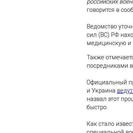
российских вое
говорится в соо
Ведомство уточ
сил (ВС) РФ нах
медицинскую и 
Также отмечает
посредниками в
Официальный пр
и Украина
ведут
назвал этот про
быстро.
Как стало извес
специальной во