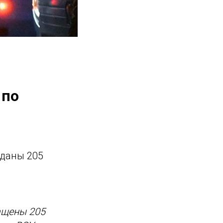
 по
еданы 205
ащены 205