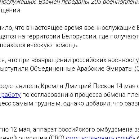
ннослужащих. Взамен переданы 205 военноплен
бщении.
нило, что в настоящее время военнослужащие
одятся на территории Белоруссии, где получа
психологическую помощь.
ся, что при возвращении российских военносл
ыступили Объединенные Арабские Эмираты (О
едставитель Кремля Дмитрий Песков 14 мая с
 работу
по согласованию процесса обмена пл
цесс самым трудным, однако добавил, что разв
тно 12 мая, аппарат российского омбудсмена з
енной операции (СВО)
смог установить судьбу
б