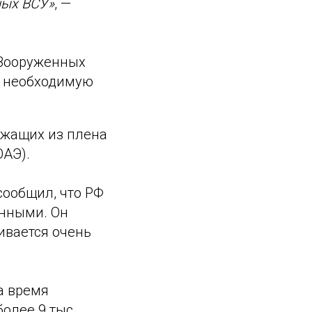
ных ВСУ»
, —
 Вооруженных
ют необходимую
ужащих из плена
АЭ).
ообщил, что РФ
енными. Он
ивается очень
а время
олее 9 тыс.