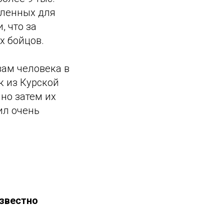
вленных для
и, что за
х бойцов.
вам человека в
к из Курской
но затем их
ил очень
известно