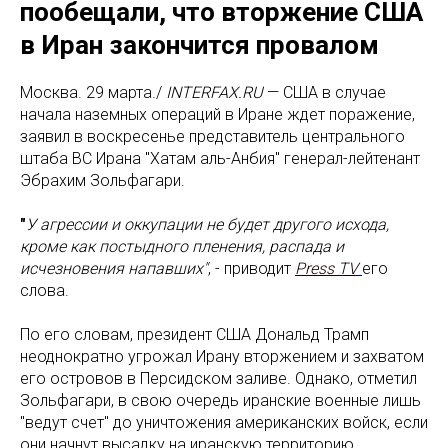
пообещали, что вторжение США
в Иран закончится провалом
Москва. 29 марта./
INTERFAX.RU
— США в случае
начала наземных операций в Иране ждет поражение,
заявил в воскресенье представитель центрального
штаба ВС Ирана "Хатам аль-Анбия" генерал-лейтенант
Эбрахим Зольфагари.
"
У агрессии и оккупации не будет другого исхода,
кроме как постыдного пленения, распада и
исчезновения напавших"
, - приводит
Press TV
его
слова.
По его словам, президент США Дональд Трамп
неоднократно угрожал Ирану вторжением и захватом
его островов в Персидском заливе. Однако, отметил
Зольфагари, в свою очередь иранские военные лишь
"ведут счет" до уничтожения американских войск, если
они начнут высадку на иранскую территорию.