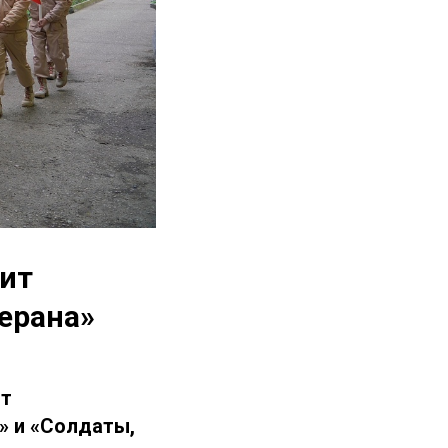
дит
ерана»
ят
» и «Солдаты,