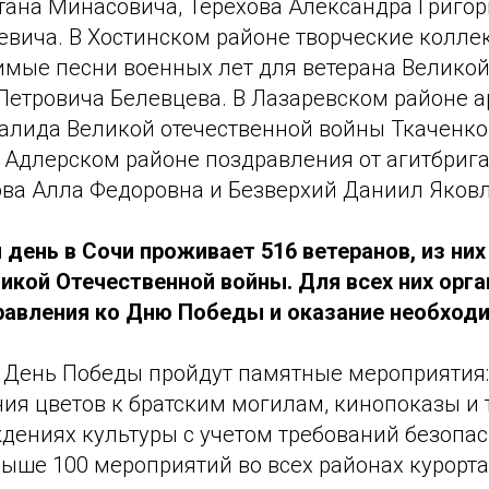
тана Минасовича, Терехова Александра Григор
евича. В Хостинском районе творческие колле
мые песни военных лет для ветерана Великой
Петровича Белевцева. В Лазаревском районе а
алида Великой отечественной войны Ткаченко
 Адлерском районе поздравления от агитбриг
ва Алла Федоровна и Безверхий Даниил Яковл
день в Сочи проживает 516 ветеранов, из них
икой Отечественной войны. Для всех них орг
равления ко Дню Победы и оказание необход
в День Победы пройдут памятные мероприятия
ния цветов к братским могилам, кинопоказы и
дениях культуры с учетом требований безопас
выше 100 мероприятий во всех районах курорт