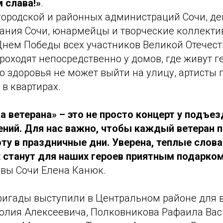
 слава!»
.
городской и районных администраций Сочи, де
рания Сочи, юнармейцы и творческие коллекти
Днем Победы всех участников Великой Отечес
оходят непосредственно у домов, где живут гер
ю здоровья не может выйти на улицу, артисты 
в квартирах.
а ветерана» – это не просто концерт у подъез
ений. Для нас важно, чтобы каждый ветеран 
оту в праздничные дни. Уверена, теплые слов
х станут для наших героев приятным подарком
авы Сочи Елена Канюк.
ригады выступили в Центральном районе для 
олия Алексеевича, Полковникова Рафаила Вас