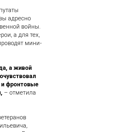
путаты
вы адресно
твенной войны.
ои, а для тех,
проводят мини-
да, а живой
почувствовал
а и фронтовые
,
– отметила
ветеранов
ильевича,