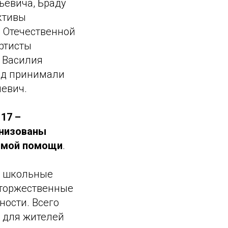
ьевича, Браду
ктивы
 Отечественной
ртисты
 Василия
ад принимали
евич.
 17 –
анизованы
имой помощи
.
: школьные
 торжественные
ности. Всего
а для жителей