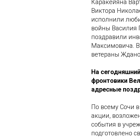
Каракейяна Вар
Виктора Никола
исполнили люби
войны Василия 
поздравили инв
Максимовича. В
ветераны Ждано
На сегодняшний 
фронтовики Вел
адресные позд
По всему Сочи 
акции, возложе
события в учреж
подготовлено с