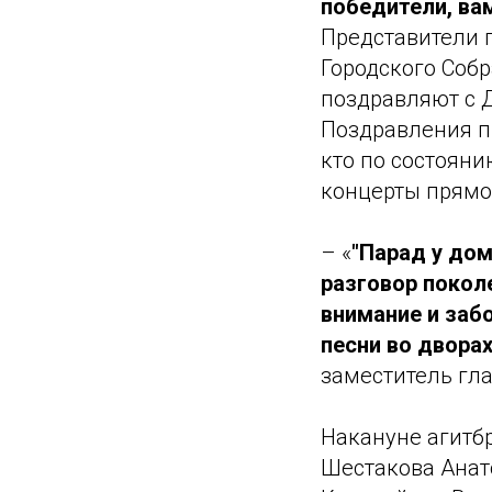
победители, вам
Представители 
Городского Соб
поздравляют с 
Поздравления пр
кто по состояни
концерты прямо 
– «
"Парад у дом
разговор покол
внимание и заб
песни во двора
заместитель гл
Накануне агитб
Шестакова Анат