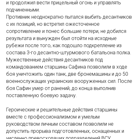
и продолжил вести прицельный огонь и управлять
подчиненными.
Противник неоднократно пытался выбить десантников
с их позиций, но встретил ожесточенное
сопротивление и понес большие потери, не добился
результата и вынужден был отойти на исходные
рубежи после того, как подошло подкрепление из
состава 3-го десантно-штурмового батальона полка.
Мужественные действия десантников под
командованием старшины Сафина позволили в ходе
боя уничтожить один танк, две бронемашины и до 50
военнослужащих украинских вооруженных сил. После
боя Сафин умер от ранений, до конца выполнив
поставленную боевую задачу.
Героические и решительные действия старшины
вместе с профессионализмом и умелым
руководством личным составом позволили не
допустить прорыва подготовленных, оснащенных и
численно превосходящих подразделений ВСУ,