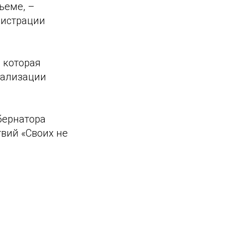
ъеме, –
нистрации
 которая
еализации
бернатора
вий «Своих не