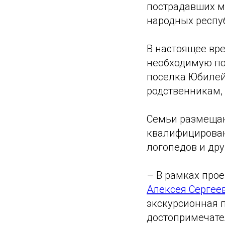
пострадавших м
народных респу
В настоящее вр
необходимую по
поселка Юбилей
родственникам,
Семьи размещаю
квалифицирован
логопедов и др
– В рамках про
Алексея Сергее
экскурсионная 
достопримечател