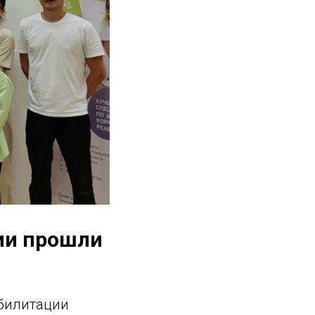
ии прошли
абилитации