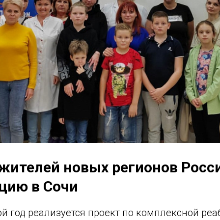
 жителей новых регионов Росс
цию в Сочи
ой год реализуется проект по комплексной ре