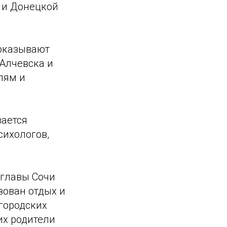
 и Донецкой
 оказывают
 Алчевска и
лям и
вается
ихологов,
 главы Сочи
зован отдых и
городских
их родители