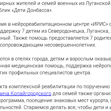
ирных жителей и семей военных из Луганской
блик «Дети Донбасса».
емя в нейрореабилитационном центре «ИРИС»
ддержку 7 детям из Северодонецка, Луганска,
ный. Также помощь предоставляется 7 родите
 сопровождающим несовершеннолетних.
тся в отелях города, детям и взрослым оказы
ная медицинская помощь, поддержка нейропс
угих профильных специалистов центра.
екта комплексной реабилитации по поручению
вича Копайгородского
для семей также органи
программа, посещение знаковых мест курорта, 
ьностей. Стараемся делать все, чтобы дети и 