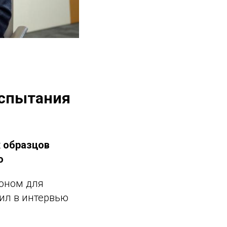
испытания
х образцов
о
оном для
ил в интервью