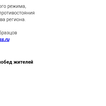
ого режима,
 противостояния
ва региона.
бразцов
ss.ru
побед жителей