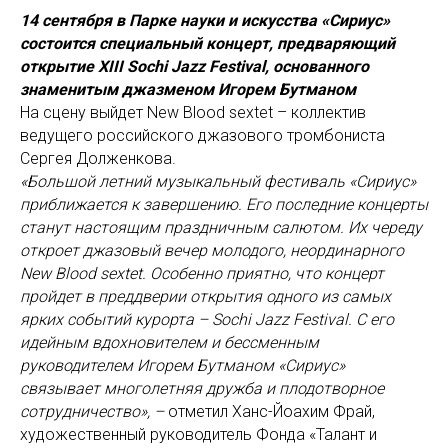
14 сентября в Парке науки и искусства «Сириус»
состоится специальный концерт, предваряющий
открытие XIII Sochi Jazz Festival, основанного
знаменитым джазменом Игорем Бутманом
На сцену выйдет New Blood sextet – коллектив
ведущего российского джазового тромбониста
Сергея Долженкова.
«Большой летний музыкальный фестиваль «Сириус»
приближается к завершению. Его последние концерты
станут настоящим праздничным салютом. Их череду
откроет джазовый вечер молодого, неординарного
New Blood sextet. Особенно приятно, что концерт
пройдет в преддверии открытия одного из самых
ярких событий курорта – Sochi Jazz Festival. С его
идейным вдохновителем и бессменным
руководителем Игорем Бутманом «Сириус»
связывает многолетняя дружба и плодотворное
сотрудничество», –
отметил
Ханс-Йоахим Фрай,
художественный руководитель Фонда «Талант и