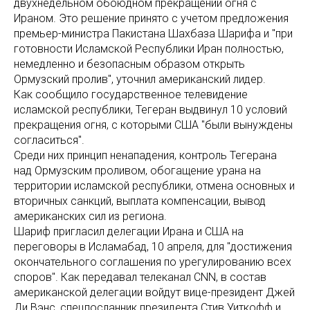
двухнедельном обоюдном прекращении огня с
Ираном. Это решение принято с учетом предложения
премьер-министра Пакистана Шахбаза Шарифа и "при
готовности Исламской Республики Иран полностью,
немедленно и безопасным образом открыть
Ормузский пролив", уточнил американский лидер.
Как сообщило государственное телевидение
исламской республики, Тегеран выдвинул 10 условий
прекращения огня, с которыми США "были вынуждены
согласиться".
Среди них принцип ненападения, контроль Тегерана
над Ормузским проливом, обогащение урана на
территории исламской республики, отмена основных и
вторичных санкций, выплата компенсации, вывод
американских сил из региона.
Шариф пригласил делегации Ирана и США на
переговоры в Исламабад, 10 апреля, для "достижения
окончательного соглашения по урегулированию всех
споров". Как передавал телеканал CNN, в состав
американской делегации войдут вице-президент Джей
Ди Вэнс, спецпосланник президента Стив Уиткофф и