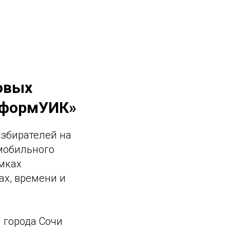
овых
нформУИК»
збирателей на
мобильного
мках
ах, времени и
 города Сочи