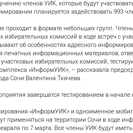
учению членов УИК, которые будут участвовать
мировании планируется задействовать 993 чл
ие проходит в формате небольших групп. Член
х избирательных комиссий в ходе встреч с уч
зывают об особенностях адресного информиро
я печатных информационных материалов, отв
 участковых избирательных комиссий, тестир
омплекса «ИнформУИК», – рассказала предсе
ода Сочи Валентина Ткачева.
приятия завершатся тестированием в начале 
мирования «ИнформУИК» и одноименное моби
ут применяться на территории Сочи в ходе и
евраля по 7 марта. Все члены УИК будут иметь