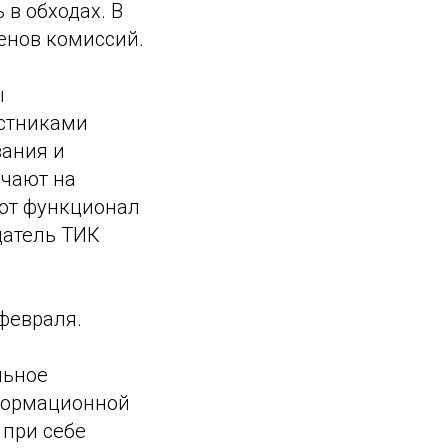
 в обходах. В
енов комиссий.
ы
астниками
вания и
ечают на
уют функционал
датель ТИК
февраля.
льное
нформационной
 при себе