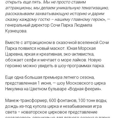
открыть еще пять. Мы не просто ставим
аттракционы, мы делаем уникальную тематизацию,
рассказываем захватывающую историю и дарим
сказку каждому гостю – нашему главному герою
», —
генеральный директор Сочи Парка Людмила
Кузнецова.
Вместе с аттракционом в сказочной вселенной Сочи
Парка появился новый маскот. Юная Морская
Царевна, яркая и креативная, эко-активистка,
обожает селфи и мечтает о море лайков. Новую
героиню можно увидеть в шоу-программах парка.
Еще одна большая премьера летнего сезона,
представленная 1 июня, — шоу Московского цирка
Никулина на Цветном бульваре «Водная феерия».
Манеж-трансформер, 600 фонтанов, 100 тонн воды,
дождь из-под купола цирка и незабываемая игра
света – новаторское цирковое представление
создавалось специально для летнего сезона в парке.