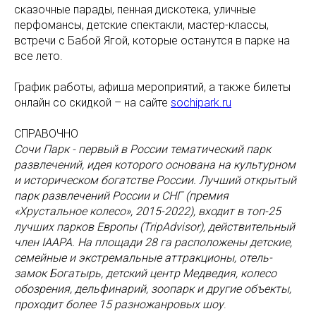
сказочные парады, пенная дискотека, уличные
перфомансы, детские спектакли, мастер-классы,
встречи с Бабой Ягой, которые останутся в парке на
все лето.
График работы, афиша мероприятий, а также билеты
онлайн со скидкой – на сайте
sochipark.ru
СПРАВОЧНО
Сочи Парк - первый в России тематический парк
развлечений, идея которого основана на культурном
и историческом богатстве России. Лучший открытый
парк развлечений России и СНГ (премия
«Хрустальное колесо», 2015-2022), входит в топ-25
лучших парков Европы (TripAdvisor), действительный
член IAAPA. На площади 28 га расположены детские,
семейные и экстремальные аттракционы, отель-
замок Богатырь, детский центр Медведия, колесо
обозрения, дельфинарий, зоопарк и другие объекты,
проходит более 15 разножанровых шоу
.