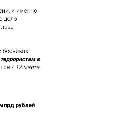
сии, и именно
е дело
глава
х боевиках.
 террористам в
л он./
12 марта.
 млрд рублей