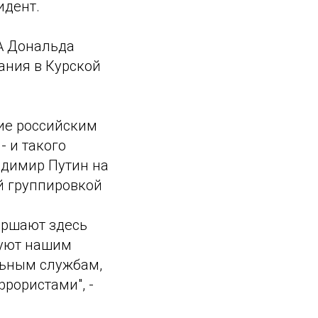
идент.
А Дональда
ания в Курской
ие российским
- и такого
адимир Путин на
й группировкой
вершают здесь
вуют нашим
льным службам,
рористами", -