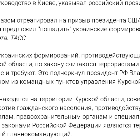
ководство в Киеве, указывал российский през
разом отреагировал на призыв президента СШ
й предложил "пощадить" украинские формиров
рта
.
ТАСС
украинских формирований, противодействующ
ой области, по закону считаются террористами 
е и требуют. Это подчеркнул президент РФ Вл
ном из командных пунктов управления Курско
находятся на территории Курской области, со
ротив гражданского населения, противодейст
лам, правоохранительным органам и специа
с законами Российской Федерации являются тер
ый главнокомандующий.