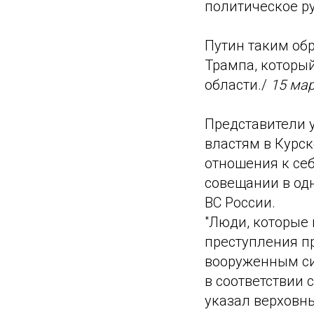
политическое ру
Путин таким об
Трампа, которы
области./
15 ма
Представители 
властям в Курск
отношения к себ
совещании в од
ВС России.
"Люди, которые 
преступления п
вооруженным си
в соответствии 
указал верховн