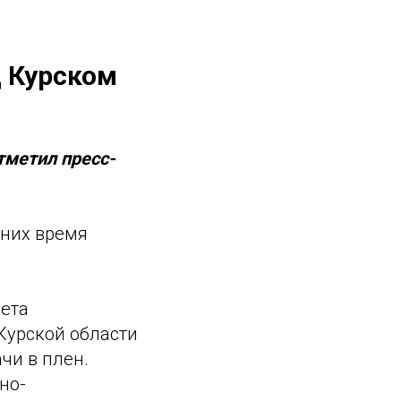
д Курском
тметил пресс-
 них время
ета
Курской области
чи в плен.
но-