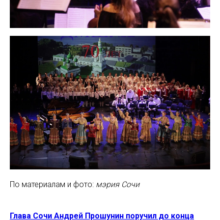
По материалам и фото:
мэрия Сочи
Г
л
ава Сочи Андрей Прошунин поручил до конца