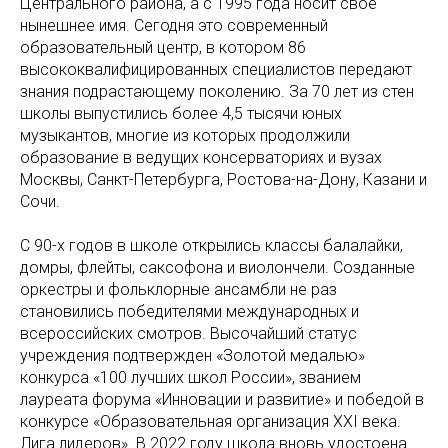
Центрального района, а с 1995 года носит свое
нынешнее имя. Сегодня это современный
образовательный центр, в котором 86
высококвалифицированных специалистов передают
знания подрастающему поколению. За 70 лет из стен
школы выпустились более 4,5 тысячи юных
музыкантов, многие из которых продолжили
образование в ведущих консерваториях и вузах
Москвы, Санкт-Петербурга, Ростова-на-Дону, Казани и
Сочи.
С 90-х годов в школе открылись классы балалайки,
домры, флейты, саксофона и виолончели. Созданные
оркестры и фольклорные ансамбли не раз
становились победителями международных и
всероссийских смотров. Высочайший статус
учреждения подтвержден «Золотой медалью»
конкурса «100 лучших школ России», званием
лауреата форума «Инновации и развитие» и победой в
конкурсе «Образовательная организация XXI века.
Лига лидеров». В 2022 году школа вновь удостоена