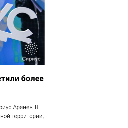
етили более
риус Арене». В
ной территории,