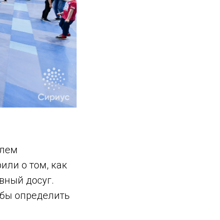
елем
или о том, как
вный досуг.
обы определить