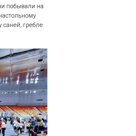
они побывали на
 настольному
у саней, гребле