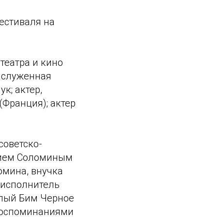
естиваля на
театра и кино
Заслуженная
к; актер,
(Франция); актер
советско-
рием Соломиным
омина, внучка
 исполнитель
елый Бим Черное
 воспоминаниями