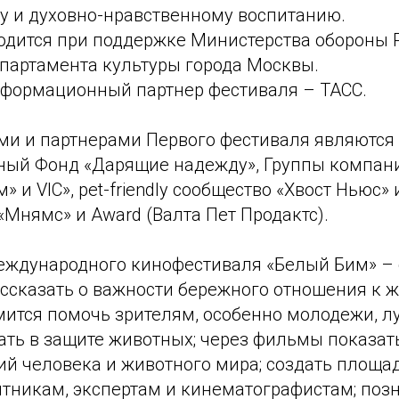
у и духовно-нравственному воспитанию.
одится при поддержке Министерства обороны 
партамента культуры города Москвы.
формационный партнер фестиваля – ТАСС.
ми и партнерами Первого фестиваля являются 
ный Фонд «Дарящие надежду», Группы компан
» и VIC», pet-friendly сообщество «Хвост Ньюс»
Мнямс» и Award (Валта Пет Продактс).
еждународного кинофестиваля «Белый Бим» –
ассказать о важности бережного отношения к 
ится помочь зрителям, особенно молодежи, лу
ать в защите животных; через фильмы показат
й человека и животного мира; создать площа
тникам, экспертам и кинематографистам; поз