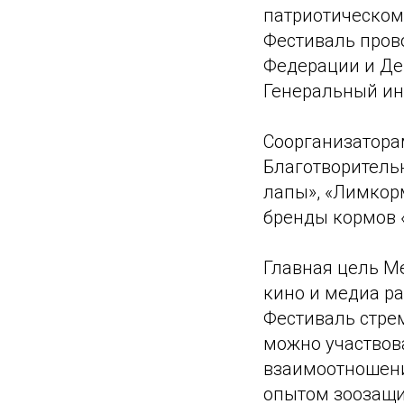
патриотическом
Фестиваль пров
Федерации и Де
Генеральный ин
Соорганизатора
Благотворитель
лапы», «Лимкорм
бренды кормов «
Главная цель М
кино и медиа р
Фестиваль стрем
можно участвов
взаимоотношени
опытом зоозащи