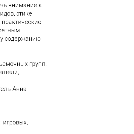
чь внимание к
идов, этике
ь практические
кретным
му содержанию
ъемочных групп,
еятели,
тель Анна
 игровых,