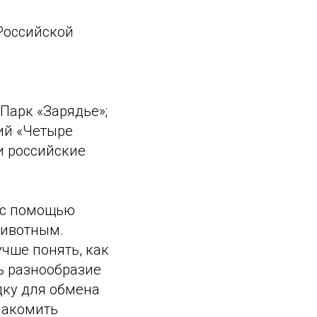
Российской
Парк «Зарядье»;
ий «Четыре
 и российские
 с помощью
животным.
чше понять, как
ь разнообразие
дку для обмена
накомить