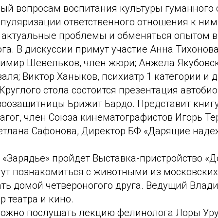
ный вопросам воспитания культуры гуманного
пуляризации ответственного отношения к ним
ь актуальные проблемы и обменяться опытом 
га. В дискуссии примут участие Анна Тихонов
димир Шевельков, член жюри; Анжела Якубовск
аля; Виктор Ханыков, психиатр 1 категории и д
Круглого стола состоится презентация автоби
зоозащитницы Брижит Бардо. Представит книгу
агог, член Союза кинематографистов Игорь Те
етлана Сафонова, Директор БФ «Дарящие наде
 «Зарядье» пройдет Выставка-пристройство «Д
гут познакомиться с животными из московских
ать домой четвероногого друга. Ведущий Влад
р театра и кино.
можно послушать лекцию фелинолога Лоры Урус