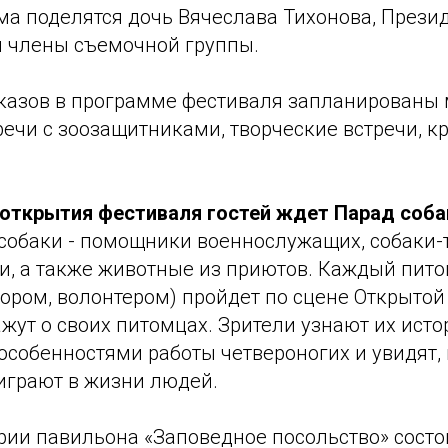
ма поделятся дочь Вячеслава Тихонова, Прези
и члены съемочной группы.
азов в программе фестиваля запланированы 
ечи с зоозащитниками, творческие встречи, к
ь открытия фестиваля гостей ждет Парад соба
 собаки - помощники военнослужащих, собаки-
и, а также животные из приютов. Каждый пито
ором, волонтером) пройдет по сцене Открытой
жут о своих питомцах. Зрители узнают их исто
 особенностями работы четвероногих и увидят
играют в жизни людей.
рии павильона «Заповедное посольство» состо