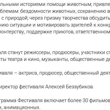
альными историями помощи животным; привле
блемам: бездомности животных, сохранению в
с природой; через призму творчества обсудит
нию ситуации и мотивировать зрителей к кон
лонтерству, поддержке приютов, ответственно
аля станут режиссеры, продюсеры, участники с
ты театра и кино, музыканты, общественные д
иваля – актриса, продюсер, общественный дея
ректор фестиваля Алексей Беззубиков.
грамма Фестиваля включает более 30 фильмов:
, анимационных.