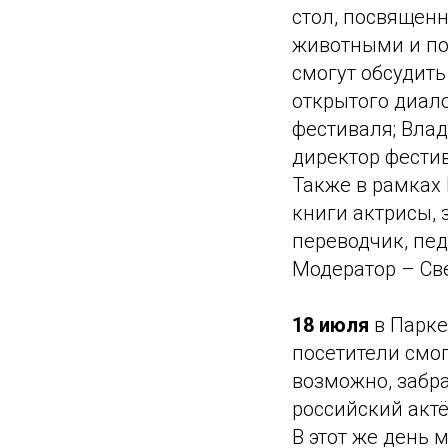
стол, посвящен
животными и по
смогут обсудит
открытого диало
фестиваля; Вла
директор фестив
Также в рамках 
книги актрисы, 
переводчик, пед
Модератор – Св
18 июля
в Парке
посетители смо
возможно, забр
российский актё
В этот же день 