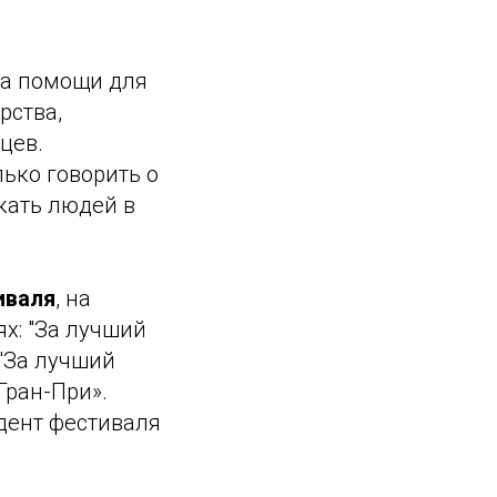
ра помощи для
рства,
цев.
ько говорить о
кать людей в
иваля
, на
х: "За лучший
"За лучший
Гран-При».
дент фестиваля