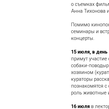
о съемках филь
Анна Тихонова 
Помимо кинопок
семинары и встр
концерты.
15 июля, в ден
примут участие
собаки-поводыр
хозяином (курат
кураторы расска
познакомятся с
роль животные 
16 июля
в лекто