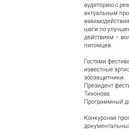
аудиторию с ре
актуальным про
взаимодействия 
шаги по улучше
действиям – во
питомцев.
Гостями фестив
известные артис
зоозащитники.
Президент фест
Тихонова.
Программный ди
Конкурсная про
документальных