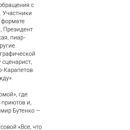
 обращения с
. Участники
в формате
а, Президент
ая, пиар-
ругие.
ографической
 сценарист,
р-Карапетов.
жду».
омой», где
 приютов и,
имир Бутенко —
овой «Все, что