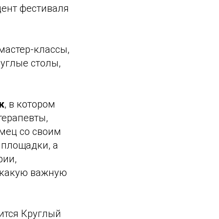
дент фестиваля
мастер-классы,
руглые столы,
к
, в котором
терапевты,
мец со своим
 площадки, а
рии,
, какую важную
ится Круглый