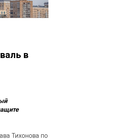
валь в
вый
защите
ава Тихонова по