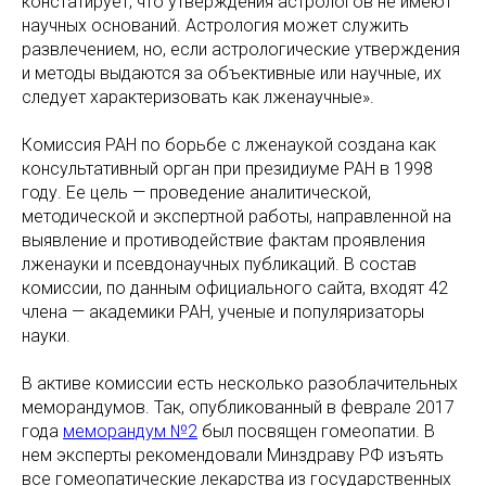
констатирует, что утверждения астрологов не имеют
научных оснований. Астрология может служить
развлечением, но, если астрологические утверждения
и методы выдаются за объективные или научные, их
следует характеризовать как лженаучные».
Комиссия РАН по борьбе с лженаукой создана как
консультативный орган при президиуме РАН в 1998
году. Ее цель — проведение аналитической,
методической и экспертной работы, направленной на
выявление и противодействие фактам проявления
лженауки и псевдонаучных публикаций. В состав
комиссии, по данным официального сайта, входят 42
члена — академики РАН, ученые и популяризаторы
науки.
В активе комиссии есть несколько разоблачительных
меморандумов. Так, опубликованный в феврале 2017
года
меморандум №2
был посвящен гомеопатии. В
нем эксперты рекомендовали Минздраву РФ изъять
все гомеопатические лекарства из государственных