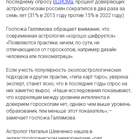
последнему опросу
ВЦИОМа
, процент доверяющих
астропрогнозам россиян сократился в два раза за
семь лет (31% в 2015 году против 15% в 2022 году).
Госпожа Галлямова обращает внимание, что
современная астрология «хорошо шифруется»:
«Появляются практики, ничем, по сути, не
отличающиеся от гороскопов, например дизайн
человека или психоматрица».
Если учесть популярность околоастрологических
подходов и других практик, «типа карт таро», уверена
эксперт, станет ясно, что в последние годы спрос на
них заметно вырос. «Наши исследования показывают,
что корреляции между уровнем интеллекта и
доверием гороскопам нет, однако чем выше уровень
образования, тем меньше этот показатель»,—
замечает госпожа Галлямова.
Астролог Наталья Шевченко нашла в
антиастрологическом меморандуме «ряд