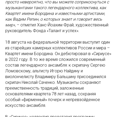
просто невероятно, что вы можете соприкоснуться с
музыкантами такого легендарного коллектива, как
Квартет имени Бородина и известными артистами,
как Вадим Репин, о которых знает и говорит весь
мир»,
– отметил Ханс-Йоахим Фрай, художественный
руководитель Фонда «Талант и успех».
18 августа на федеральной территории выступит один
из старейших камерных коллективов России и мира –
Квартет имени Бородина. Он дебютировал в «Сириусе»
в 2022 году. В то же время сложился современный
состав легендарного ансамбля: к скрипачу Сергею
Ломовскому, альтисту Игорю Найдину и
виолончелисту Владимиру Бальшину присоединился
скрипач Николай Саченко. Музыканты сохраняют
преемственность традиций, заложенные
основателями квартета 78 лет назад, сохраняя
особый «фирменный» почерк и непревзойденное
искусство ансамбля.
В «Сириусе» коллектив представит программу,