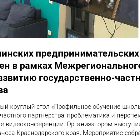
чинских предпринимательских
ен в рамках Межрегионального
развитию государственно-част
ва
й круглый стол «Профильное обучение школь
частного партнерства: проблематика и перспе
е видеоконференции. Организатором выступи
знеса Краснодарского края. Мероприятие собр