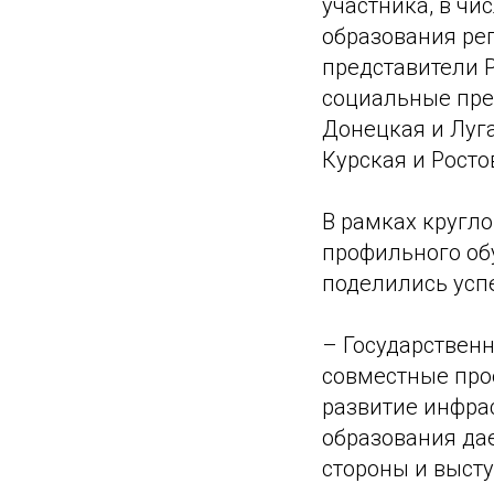
участника, в ч
образования ре
представители 
социальные пре
Донецкая и Луг
Курская и Росто
В рамках кругл
профильного обу
поделились усп
– Государственн
совместные про
развитие инфра
образования да
стороны и выст