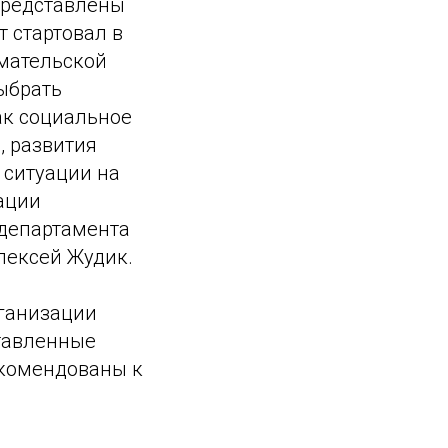
 представлены
 стартовал в
имательской
ыбрать
ак социальное
, развития
 ситуации на
ации
 департамента
лексей Жудик.
ганизации
тавленные
екомендованы к