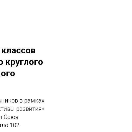
 классов
 круглого
ного
ников в рамках
ктивы развития»
л Союз
ало 102