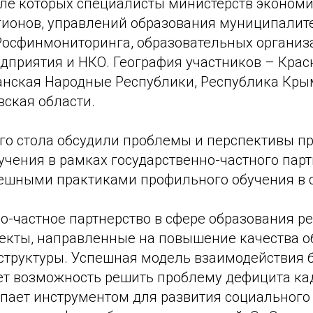
исле которых специалисты министерств экономи
гионов, управлений образования муниципалите
Росфинмониторинга, образовательных организ
дприятия и НКО. География участников – Крас
анская Народные Республики, Республика Кры
вская области.
ого стола обсудили проблемы и перспективы п
чения в рамках государственно-частного парт
ешными практиками профильного обучения в с
о-частное партнерство в сфере образования р
екты, направленные на повышение качества о
структуры. Успешная модель взаимодействия 
ет возможность решить проблему дефицита ка
упает инструментом для развития социального