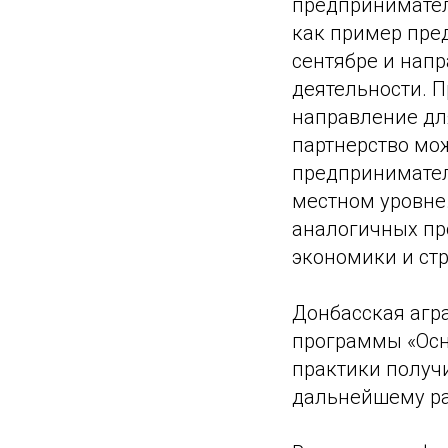
предпринимател
как пример пре
сентябре и нап
деятельности. 
направление для
партнерство мож
предпринимател
местном уровне
аналогичных про
экономики и ст
Донбасская агр
программы «Осн
практики получ
дальнейшему р