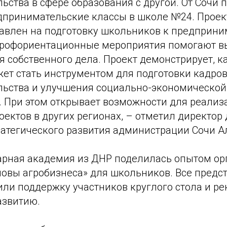
ьства в сфере образования с другой. От Сочи
дпринимательские классы в школе №24. Проект
равлен на подготовку школьников к предприн
Профориентационные мероприятия помогают в
 собственного дела. Проект демонстрирует, к
ет стать инструментом для подготовки кадров
ьства и улучшения социально-экономической
. При этом открывает возможности для реализ
ектов в других регионах, – отметил директор
ратегического развития администрации Сочи А
арная академия из ДНР поделилась опытом ор
овы агробизнеса» для школьников. Все предс
или поддержку участников круглого стола и р
азвитию.