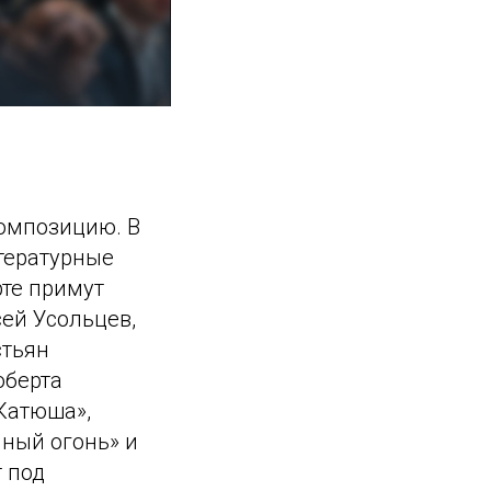
композицию. В
тературные
рте примут
сей Усольцев,
стьян
оберта
Катюша»,
чный огонь» и
 под