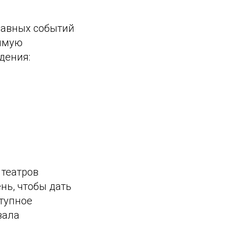
лавных событий
рямую
дения:
театров
нь, чтобы дать
ступное
зала