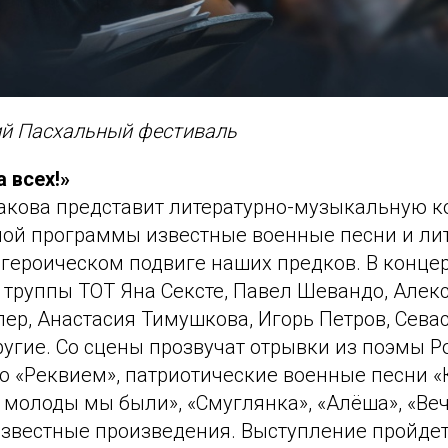
ий Пасхальный фестиваль
 всех!»
бакова представит литературно-музыкальную 
ной программы известные военные песни и ли
 героическом подвиге наших предков. В конце
 труппы ТОТ Яна Сексте, Павел Шевандо, Алек
ер, Анастасия Тимушкова, Игорь Петров, Сева
угие. Со сцены прозвучат отрывки из поэмы Р
о «Реквием», патриотические военные песни «
 молоды мы были», «Смуглянка», «Алёша», «Ве
известные произведения. Выступление пройдет