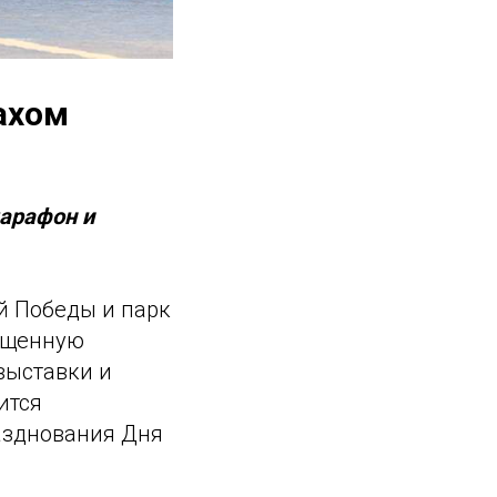
махом
марафон и
й Победы и парк
сыщенную
выставки и
ится
азднования Дня