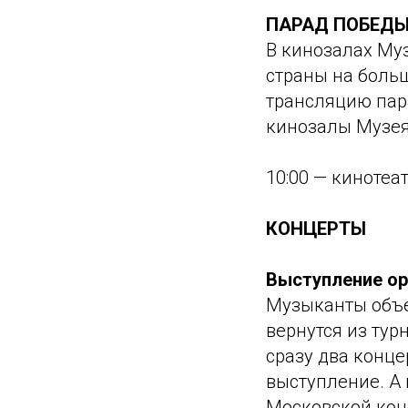
ПАРАД ПОБЕД
В кинозалах Му
страны на боль
трансляцию пар
кинозалы Музе
10:00 — кинотеа
КОНЦЕРТЫ
Выступление ор
Музыканты объе
вернутся из тур
сразу два конц
выступление. А 
Московской кон