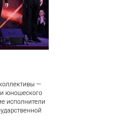
 коллективы —
 и юношеского
ие исполнители
сударственной