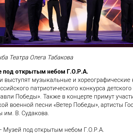
жба Театра Олега Табакова
е под открытым небом Г.О.Р.А.
и выступят музыкальные и хореографические
оссийского патриотического конкурса детского
равли Победы». Также в концерте примут участ
кой военной песни «Ветер Победы», артисты Го
им. В. Судакова.
 — Музей под открытым небом Г.О.Р.А.