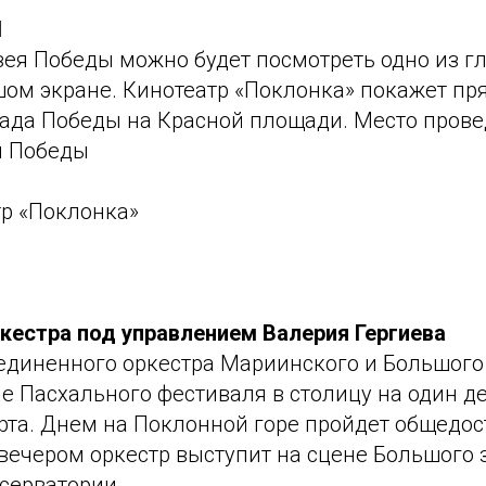
Ы
зея Победы можно будет посмотреть одно из г
шом экране. Кинотеатр «Поклонка» покажет п
ада Победы на Красной площади. Место прове
я Победы
тр «Поклонка»
кестра под управлением Валерия Гергиева
диненного оркестра Мариинского и Большого 
не Пасхального фестиваля в столицу на один де
ерта. Днем на Поклонной горе пройдет общедо
вечером оркестр выступит на сцене Большого 
серватории.