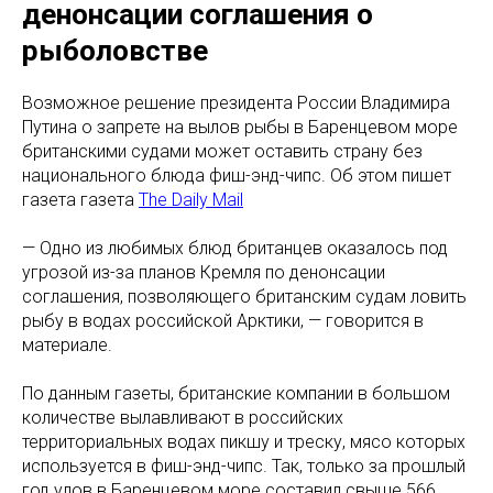
денонсации соглашения о
рыболовстве
Возможное решение президента России Владимира
Путина о запрете на вылов рыбы в Баренцевом море
британскими судами может оставить страну без
национального блюда фиш-энд-чипс. Об этом пишет
газета газета
The Daily Mail
— Одно из любимых блюд британцев оказалось под
угрозой из-за планов Кремля по денонсации
соглашения, позволяющего британским судам ловить
рыбу в водах российской Арктики, — говорится в
материале.
По данным газеты, британские компании в большом
количестве вылавливают в российских
территориальных водах пикшу и треску, мясо которых
используется в фиш-энд-чипс. Так, только за прошлый
год улов в Баренцевом море составил свыше 566