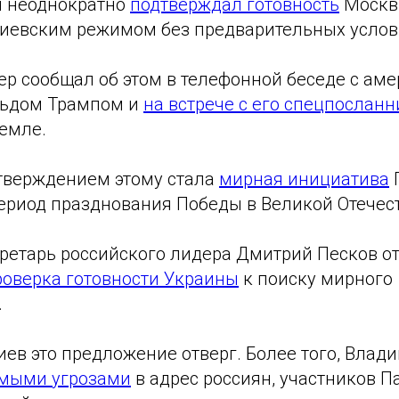
н неоднократно
подтверждал готовность
Москв
киевским режимом без предварительных услов
ер сообщал об этом в телефонной беседе с ам
льдом Трампом и
на встрече с его спецпослан
емле.
тверждением этому стала
мирная инициатива
ериод празднования Победы в Великой Отечес
ретарь российского лидера Дмитрий Песков от
роверка готовности Украины
к поиску мирного
.
иев это предложение отверг. Более того, Вла
ямыми угрозами
в адрес россиян, участников П