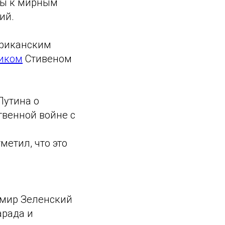
ы к мирным
ий.
ериканским
ником
Стивеном
Путина о
твенной войне с
метил, что это
димир Зеленский
арада и