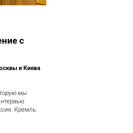
ние с
осквы и Киева
оторую мы
интервью
сия. Кремль.