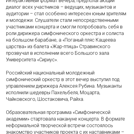
Интерактивный формат вечера, предполагающий
диалог всех участников – ведущих, музыкантов и
аудитории – стал особенно интересен юным зрителям
и молодежи. Слушатели стали непосредственными
участниками концерта и смогли попробовать себя в
роли дирижера симфонического оркестра и солиста
на большом барабане, а «Поганый пляс Кащеева
царства» из балета «Жар-птица» Стравинского
прозвучал в исполнении всего Большого зала
Университета «Сириус».
Российский национальный молодежный
симфонический оркестр в этот вечер выступил под
управлением дирижера Алексея Рубина. Музыканты
исполнили шедевры Пахельбеля, Моцарта,
Чайковского, Шостаковича, Райха.
Образовательная программа «Симфонической
академии» стартовала накануне концерта. В формате
неформальной творческой встречи состоялось
знакомство участников проекта с их наставниками –