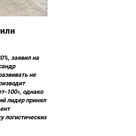
дили
0%, заявил на
сандр
развивать не
роизводит
т-100», однако
ий лидер принял
дент
у логистических