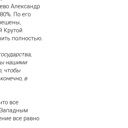
ево Александр
80%. По его
решены,
й Крутой
нить полностью.
государства,
аны нашими
о, чтобы
конечно, в
что все
. Западным
ение все равно