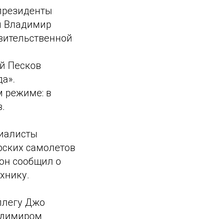
 президенты
ля Владимир
вительственной
й Песков
да».
м режиме: в
.
циалисты
рских самолетов
 он сообщил о
хнику.
ллегу Джо
адимиром