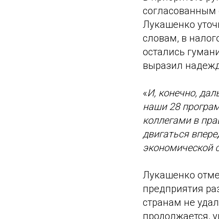
согласованным 
Лукашенко уточн
словам, в нало
остались гуман
выразил надежду
«
И, конечно, да
наши 28 програ
коллегами в прав
двигаться впере
экономической 
Лукашенко отмет
предприятия раз
странам не уда
продолжается, 