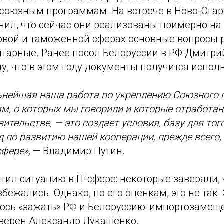
союзным программам. На встрече в Ново-Огар
ил, что сейчас они реализованы примерно на 
говой и таможенной сферах основные вопросы 
итарные. Ранее посол Белоруссии в РФ Дмитри
, что в этом году документы получится испол
льнейшая наша работа по укреплению Союзного 
мм, о которых мы говорили и которые отработ
ительстве, — это создает условия, базу для тог
д по развитию нашей кооперации, прежде всего, 
сфере»,
— Владимир Путин.
ил ситуацию в IT-сфере: некоторые заверяли, 
бежались. Однако, по его оценкам, это не так
лось «зажать» РФ и Белоруссию: импортозамещ
уверен Александр Лукашенко.