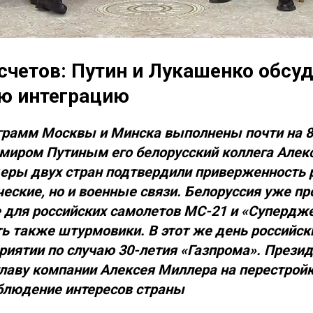
счетов: Путин и Лукашенко обсу
ю интеграцию
грамм Москвы и Минска выполнены почти на 8
имиром Путиным его белорусский коллега Алек
еры двух стран подтвердили приверженность 
еские, но и военные связи. Белоруссия уже п
для российских самолетов МС-21 и «Супердже
ь также штурмовики. В этот же день российск
риятии по случаю 30-летия «Газпрома». Прези
лаву компании Алексея Миллера на перестройк
блюдение интересов страны