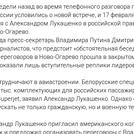
едели назад во время телефонного разговора
ссии условились о новой встрече, и 17 февра
ся с Александром Лукашенко в российской пра
о-Огарево.
да пресс-секретарь Владимира Путина Дмитри
налистов, что предстоит «обстоятельная бесе
переговоров в Ново-Огарево прошла в закрыто
оказали лишь вступительные реплики лидеров
отрудничают в авиастроении. Белорусские спе
1 тыс. комплектующих для российских пассажи
Superjet, заявил Александр Лукашенко. Однако
кать не только гражданскую, но и военную те
андр Лукашенко пригласил американского ко
к и предложил организовать переговоры с Вл