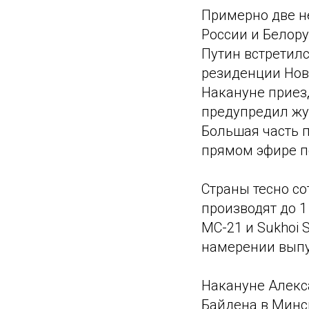
Примерно две н
России и Белору
Путин встретил
резиденции Нов
Накануне приез
предупредил жур
Большая часть 
прямом эфире п
Страны тесно с
производят до 
МС-21 и Sukhoi 
намерении выпус
Накануне Алекс
Байдена в Минс