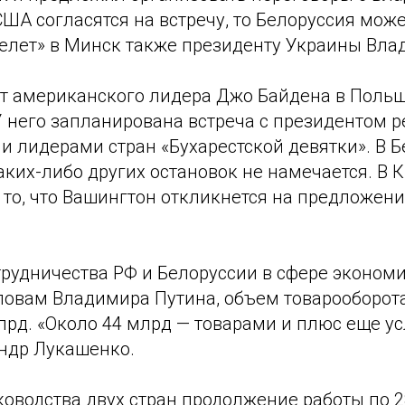
ША согласятся на встречу, то Белоруссия мож
елет» в Минск также президенту Украины Вла
т американского лидера Джо Байдена в Польшу
У него запланирована встреча с президентом 
и лидерами стран «Бухарестской девятки». В 
аких-либо других остановок не намечается. В 
то, что Вашингтон откликнется на предложен
трудничества РФ и Белоруссии в сфере экономик
словам Владимира Путина, объем товарооборот
рд. «Около 44 млрд — товарами и плюс еще ус
ндр Лукашенко.
ководства двух стран продолжение работы по 2