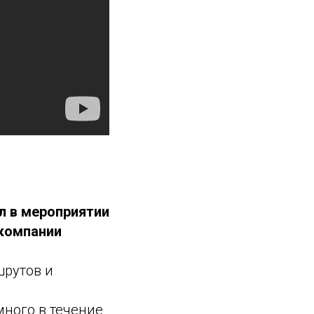
л в мероприятии
 компании
шрутов и
много в течение