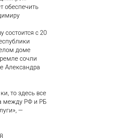
ет обеспечить
димиру
 состоится с 20
республики
Белом доме
Кремле сочли
ие Александра
и, то здесь все
а между РФ и РБ
луги», —
8