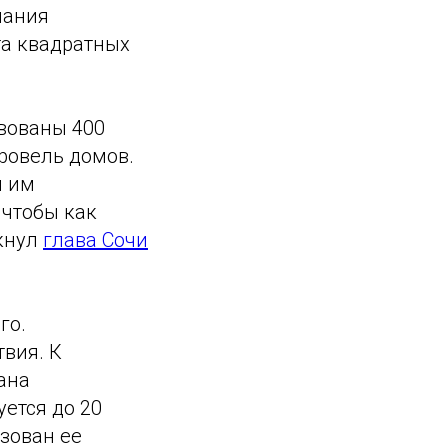
пания
та квадратных
вованы 400
кровель домов.
м им
чтобы как
кнул
глава Сочи
го.
вия. К
ана
ется до 20
зован ее