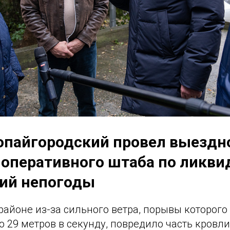
опайгородский провел выездн
 оперативного штаба по ликви
ий непогоды
айоне из-за сильного ветра, порывы которого
 29 метров в секунду, повредило часть кровли