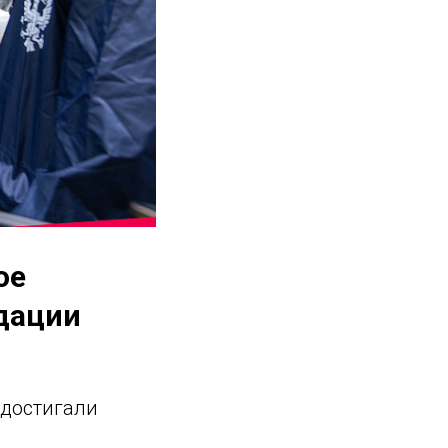
ое
дации
 достигали