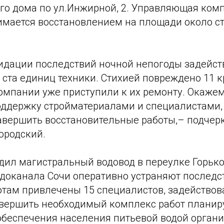
го дома по ул.Инжирной, 2. Управляющая ком
имается восстановлением на площади около с
видации последствий ночной непогоды задейст
 ста единиц техники. Стихией повреждено 11 
мпании уже приступили к их ремонту. Окаже
ддержку стройматериалами и специалистами, 
авершить восстановительные работы,– подчер
ородский.
дил магистральный водовод в переулке Горько
доканала Сочи оперативно устраняют последст
там привлечены 15 специалистов, задействов
авершить необходимый комплекс работ планиру
обеспечения населения питьевой водой органи