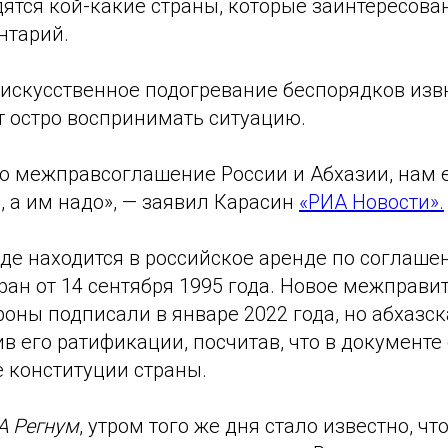
ятся кой-какие страны, которые заинтересован
нтарий.
 искусственное подогревание беспорядков изв
т остро воспринимать ситуацию.
о межправсоглашение России и Абхазии, нам е
 а им надо», — заявил Карасин
«РИА Новости».
нде находится в российское аренде по соглаш
ран от 14 сентября 1995 года. Новое межправи
оны подписали в январе 2022 года, но абхазс
в его ратификации, посчитав, что в документе 
 конституции страны.
 Регнум
, утром того же дня стало известно, ч