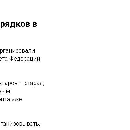
орядков в
организовали
вета Федерации
ктаров — старая,
нным
ента уже
рганизовывать,