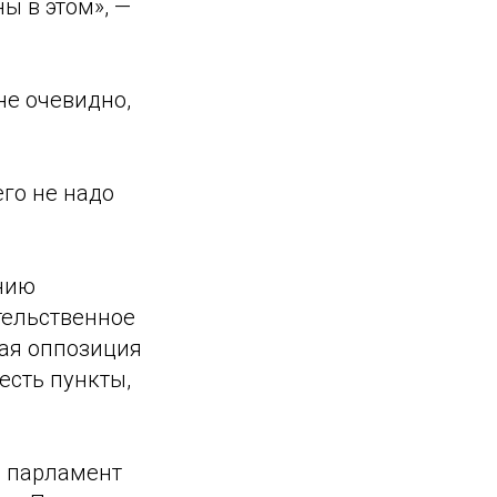
ы в этом», —
не очевидно,
го не надо
ению
тельственное
кая оппозиция
есть пункты,
то парламент