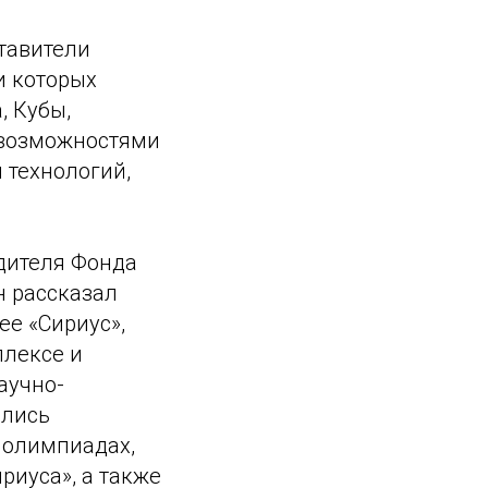
тавители
и которых
, Кубы,
 возможностями
 технологий,
дителя Фонда
н рассказал
е «Сириус»,
плексе и
аучно-
ались
 олимпиадах,
риуса», а также