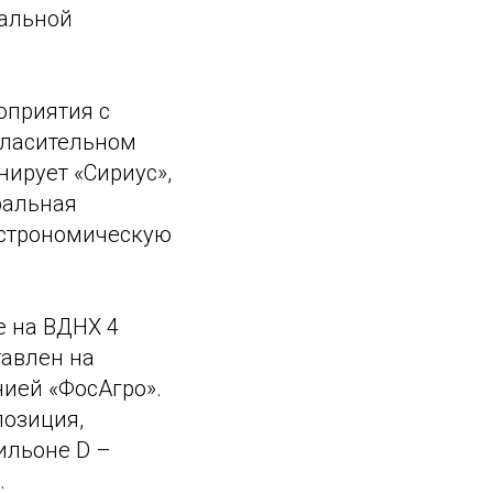
ральной
оприятия с
гласительном
ирует «Сириус»,
ральная
астрономическую
е на ВДНХ 4
тавлен на
нией «ФосАгро».
позиция,
ильоне D –
.