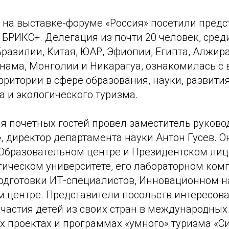
» на выставке-форуме «Россия» посетили предс
 БРИКС+. Делегация из почти 20 человек, сред
разилии, Китая, ЮАР, Эфиопии, Египта, Алжира
тнама, Монголии и Никарагуа, ознакомилась с
ритории в сфере образования, науки, развития
та и экологического туризма.
я почетных гостей провел заместитель руково
», директор департамента науки Антон Гусев. О
Образовательном центре и Президентском лице
гическом университете, его лабораторном ком
одготовки ИТ-специалистов, Инновационном н
м центре. Представители посольств интересов
частия детей из своих стран в международных
 проектах и программах «умного» туризма «Си