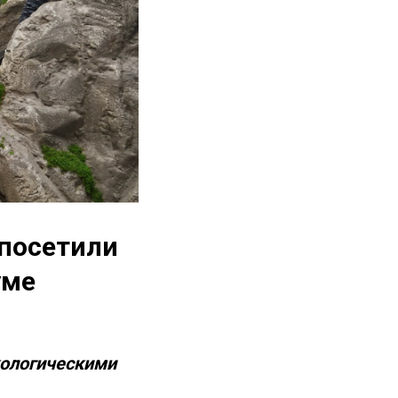
 посетили
уме
кологическими