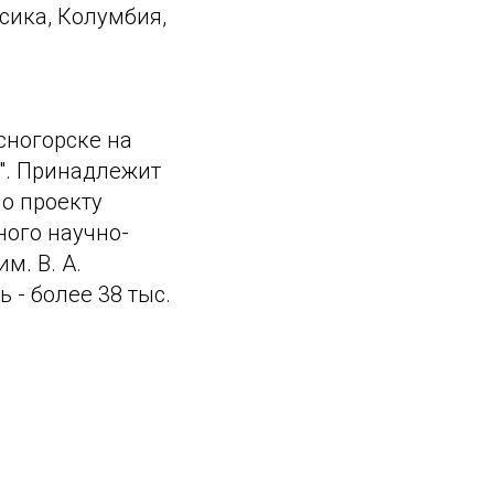
сика, Колумбия,
асногорске на
о". Принадлежит
по проекту
ного научно-
м. В. А.
 - более 38 тыс.