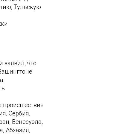
етию, Тульскую
жки
 заявил, что
Вашингтоне
а.
ть
е происшествия
ия, Сербия,
ран, Венесуэла,
а, Абхазия,