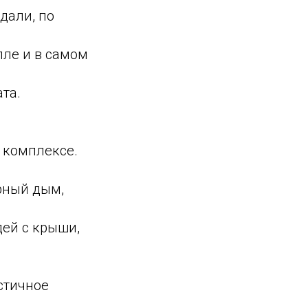
дали, по
лле и в самом
та.
 комплексе.
рный дым,
ей с крыши,
стичное