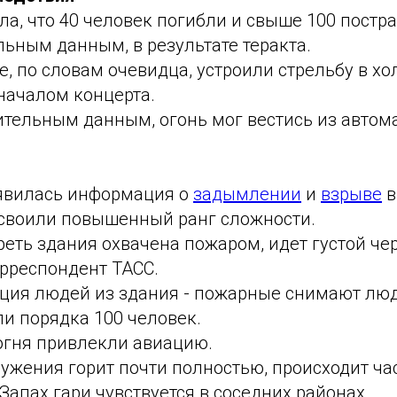
а, что 40 человек погибли и свыше 100 постра
ьным данным, в результате теракта.
, по словам очевидца, устроили стрельбу в хо
началом концерта.
тельным данным, огонь мог вестись из автома
явилась информация о
задымлении
и
взрыве
в
своили повышенный ранг сложности.
еть здания охвачена пожаром, идет густой че
рреспондент ТАСС.
ация людей из здания - пожарные снимают люд
и порядка 100 человек.
огня привлекли авиацию.
ужения горит почти полностью, происходит ча
Запах гари чувствуется в соседних районах.