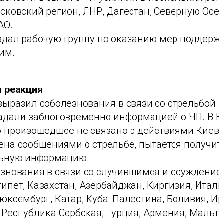
ковский регион, ЛНР, Дагестан, Северную Ос
АО.
здал рабочую группу по оказанию мер поддер
им.
 реакция
ыразил соболезнования в связи со стрельбой и
адали заблоговременно информацией о ЧП. В 
о произошедшее не связано с действиями Киев
на сообщениями о стрельбе, пытается получи
ьную информацию.
езнования в связи со случившимся и осуждени
ипет, Казахстан, Азербайджан, Киргизия, Итал
юксембург, Катар, Куба, Палестина, Боливия, И
 Республика Сербская, Турция, Армения, Мальт