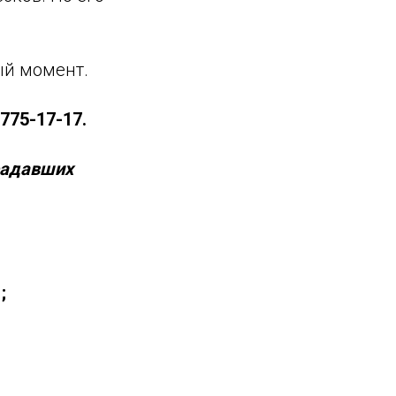
ый момент.
775-17-17.
радавших
;