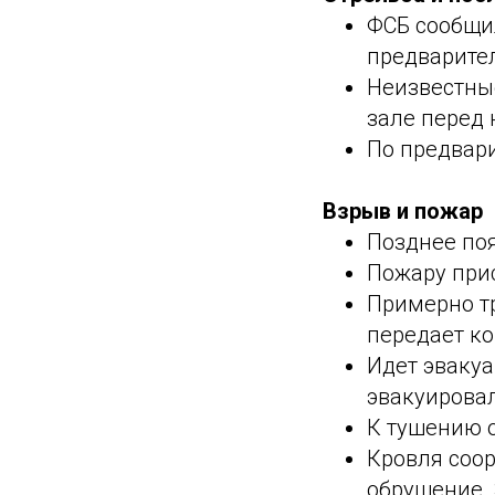
ФСБ сообщил
предварител
Неизвестные
зале перед 
По предвари
Взрыв и пожар
Позднее по
Пожару при
Примерно тр
передает ко
Идет эваку
эвакуировал
К тушению 
Кровля соор
обрушение. 