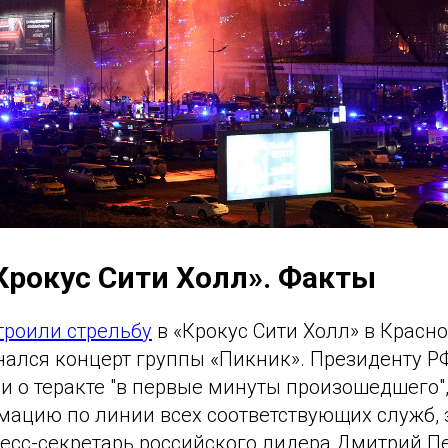
«Крокус Сити Холл». Факты
троили стрельбу
в «Крокус Сити Холл» в Красно
нался концерт группы «Пикник». Президенту 
 о теракте "в первые минуты произошедшего",
мацию по линии всех соответствующих служб, 
есс-секретарь российского лидера Дмитрий Пе