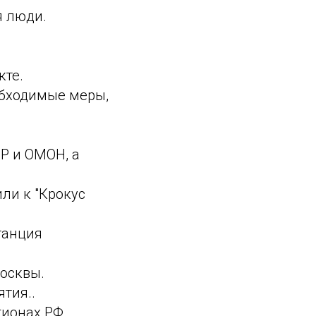
я люди.
кте.
бходимые меры,
Р и ОМОН, а
ли к "Крокус
танция
Москвы.
тия..
гионах РФ,