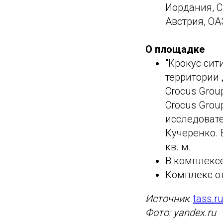
Иордания, С
Австрия, ОАЭ
О площадке
"Крокус сити
территории 
Crocus Grou
Crocus Grou
исследовате
Кучеренко. 
кв. м.
В комплексе
Комплекс от
Источник
:
tass.r
Фото: yandex.ru