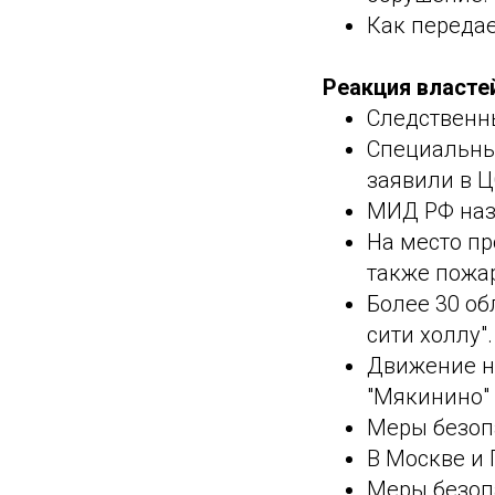
Как передае
Реакция власте
Следственны
Специальны
заявили в Ц
МИД РФ наз
На место п
также пожа
Более 30 об
сити холлу".
Движение н
"Мякинино" 
Меры безопа
В Москве и
Меры безопа