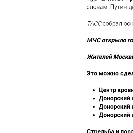
словам, Путин д
ТАСС
собрал осн
МЧС открыло го
Жителей Москвы
Это можно сдел
Центр крови
Донорский ц
Донорский ц
Донорский ц
Стрельба и пос