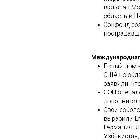
включая Мос
область и Н
Соцфонд со
пострадавш
Международная
Белый дом в
США не обл
заявили, чт
ООН опечале
дополнител
Свои собол
выразили Ег
Германия, Л
Узбекистан,