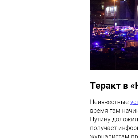
Теракт в 
Неизвестные
ус
время там начи
Путину доложили
получает инфор
журналистам пр