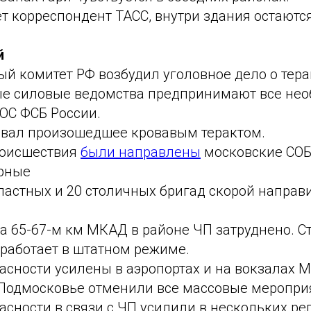
т корреспондент ТАСС, внутри здания остаютс
й
й комитет РФ возбудил уголовное дело о тера
е силовые ведомства предпринимают все нео
ОС ФСБ России.
вал произошедшее кровавым терактом.
роисшествия
были направлены
московские СОБ
рные
ластных и 20 столичных бригад скорой направи
а 65-67-м км МКАД в районе ЧП затруднено. С
работает в штатном режиме.
сности усилены в аэропортах и на вокзалах 
 Подмосковье отменили все массовые мероприя
сности в связи с ЧП усилили в нескольких ре