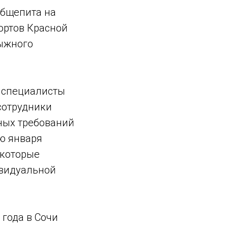
общепита на
ортов Красной
лыжного
и специалисты
сотрудники
ных требований
ю января
 которые
ивидуальной
 года в Сочи