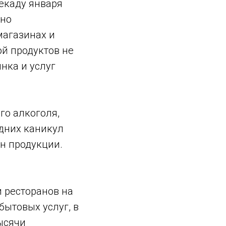
екаду января
тно
магазинах и
ой продуктов не
нка и услуг
го алкоголя,
одних каникул
н продукции.
и ресторанов на
бытовых услуг, в
тысячи