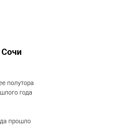
 Сочи
ее полутора
шлого года
ода прошло