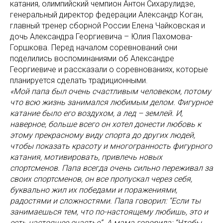
катания, олимпийский чемпион Антон Сихарулидзе,
генеральный директор федерации Александр Коган,
главный тренер сборной России Елена Чайковская и
дочь Александра Георгиевича – Юлия Пахомова-
Горшкова. Перед началом соревнований они
поделились воспоминаниями об Александре
Георгиевиче и рассказали о соревнованиях, которые
планируется сделать традиционными.
«Мой папа был очень счастливым человеком, потому
что всю жизнь занимался любимым делом. Фигурное
катание было его воздухом, а лед – землей. И,
наверное, больше всего он хотел донести любовь к
этому прекрасному виду спорта до других людей,
чтобы показать красоту и многогранность фигурного
катания, мотивировать, привлечь новых
спортсменов. Папа всегда очень сильно переживал за
своих спортсменов, он все пропускал через себя,
буквально жил их победами и поражениями,
радостями и сложностями. Папа говорил: “Если ты
занимаешься тем, что по-настоящему любишь, это и
есть настоящее счастье”. А мама говорила: “Чтобы