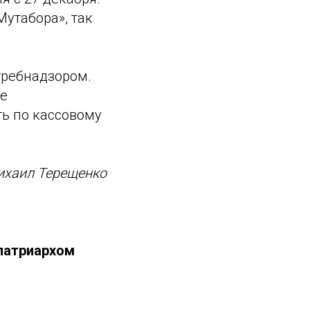
утабора», так
требнадзором.
бе
ь по кассовому
Михаил Терещенко
 патриархом