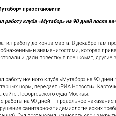
Мутабор» приостановили
л работу клуба «Мутабор» на 90 дней после ве
атил работу до конца марта. В декабре там п
уобнаженными знаменитостями, которая приве
естовали и дали повестку в военкомат, другие
л работу ночного клуба «Мутабор» на 90 дней п
тарных норм, передает «РИА Новости». Карточ
а сайте Лефортовского суда Москвы.
 работы на 90 дней — предельное наказание п
нарушение санитарно-эпидемиологических треб
ания). Суд постановил исчислять срок закрыти