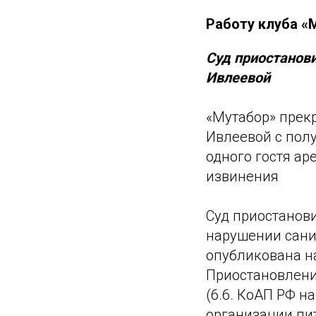
Работу клуба «
Суд приостанови
Ивлеевой
«Мутабор» прекр
Ивлеевой с пол
одного гостя ар
извинения
Суд приостанови
нарушении сани
опубликована н
Приостановление
(6.6. КоАП РФ 
организации пит