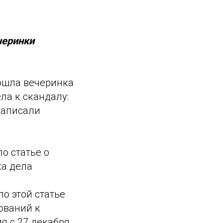
черинки
рошла вечеринка
ла к скандалу:
 записали
о статье о
ка дела
о этой статье
ований к
я с 27 декабря.