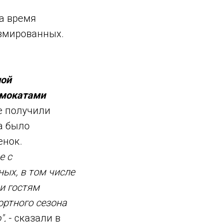
а время
авмированных.
ной
амокатами
е получили
а было
енок.
е с
ых, в том числе
и гостям
ортного сезона
",
- сказали в