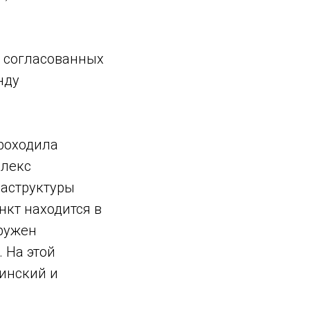
т согласованных
нду
проходила
плекс
раструктуры
нкт находится в
ружен
 На этой
тинский и