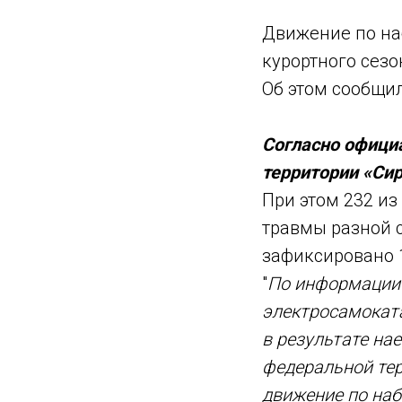
Движение по на
курортного сезо
Об этом сообщи
Согласно офици
территории «Си
При этом 232 из
травмы разной с
зафиксировано 1
"
По информации 
электросамоката
в результате на
федеральной тер
движение по наб