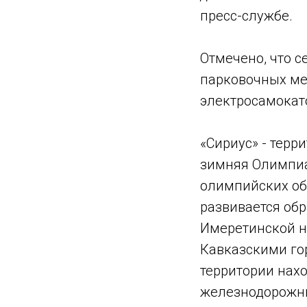
пресс-службе.
Отмечено, что с
парковочных ме
электросамокат
«Сириус» - терр
зимняя Олимпиа
олимпийских об
развивается об
Имеретинской н
Кавказскими го
территории нахо
железнодорожны