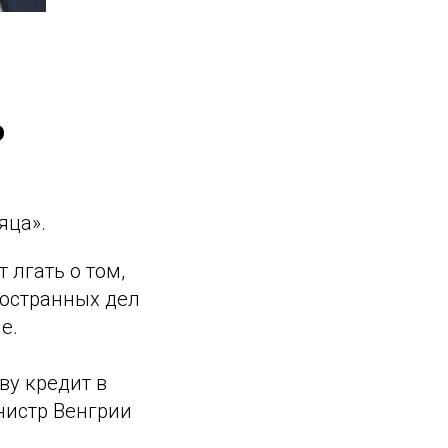
о
яца».
 лгать о том,
ностранных дел
е.
у кредит в
нистр Венгрии