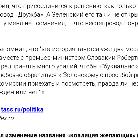
рил, что присоединится к решению, как только
овод «Дружба». А Зеленский его так и не откры
 — у меня нет сомнения, — что нефтепровод повр
помнил, что "эта история тянется уже два меся
 вместе с премьер-министром Словакии Робер
редпринять много усилий, чтобы «"буквально 
юбезно обратиться к Зеленскому с просьбой 
комиссии приехать и посмотреть, правда ли н
ден или нет".»
/
tass.ru/politika
ex.ru
л изменение названия «коалиция желающих» 