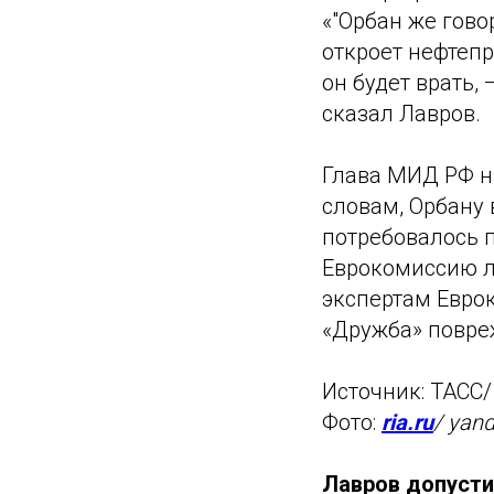
«"Орбан же гово
откроет нефтепр
он будет врать,
сказал Лавров.
Глава МИД РФ на
словам, Орбану
потребовалось п
Еврокомиссию л
экспертам Евро
«Дружба» повреж
Источник: ТАСС
Фото:
ria.ru
/ yand
Лавров допусти