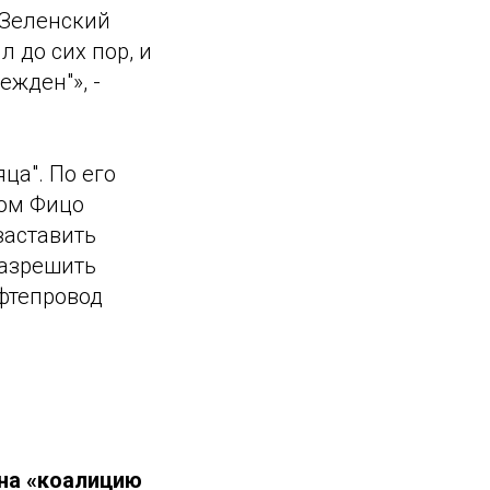
 Зеленский
л до сих пор, и
ежден"», -
ца". По его
том Фицо
заставить
разрешить
ефтепровод
на «коалицию