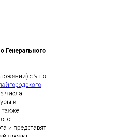
о Генерального
ложении) с 9 по
пайгородского
з числа
туры и
а также
ного
та и представят
ей проект