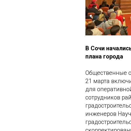
В Сочи началис
плана города
Общественные об
21 марта включ
для оперативно
сотрудников ра
градостроительс
инженеров Науч
градостроительс
скорректирован