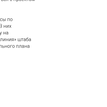
исы по
В них
у на
 линия» штаба
льного плана