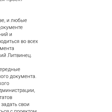
ве, и любые
документе
ний и
одиться во всех
амента
рий Литвинец.
чередные
ого документа.
кого
администрации,
татов
 задать свои
ться с проектом