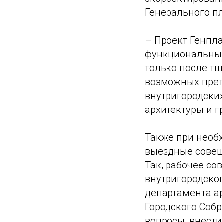
Генерального п
– Проект Генпла
функциональные
только после т
возможных прете
внутригородских
архитектуры и 
Также при необ
выездные совещ
Так, рабочее с
внутригородско
департамента ар
Городского Собр
вопросы, внест