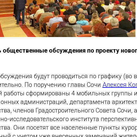
ь общественные обсуждения по проекту новог
суждения будут проводиться по графику (во в
ительно. По поручению главы Сочи
Алексея Ко
й работы сформированы 4 мобильных группы и
йонных администраций, департамента архитек
тва, членов Градостроительного Совета Сочи, 
но-исследовательского института перспектив
тва. Они посетят все населенные пункты курор
ный с учетом уже внесенных замечаний жител