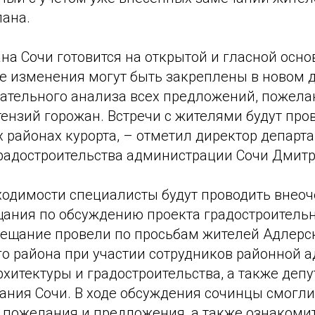
лана.
на Сочи готовится на открытой и гласной осно
 изменения могут быть закреплены в новом 
щательного анализа всех предложений, пожела
нзий горожан. Встречи с жителями будут пров
 районах курорта, – отметил директор департ
градостроительства администрации Сочи Дмит
ходимости специалисты будут проводить внео
ания по обсуждению проекта градостроительн
овещание провели по просьбам жителей Адлерс
го района при участии сотрудников районной 
хитектуры и градостроительства, а также депу
ания Сочи. В ходе обсуждения сочинцы смогли
и пожелания и предложения, а также ознакоми