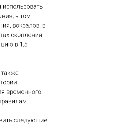
ы использовать
ния, в том
ия, вокзалов, в
стах скопления
цию в 1,5
 также
итории
ля временного
правилам.
авить следующие