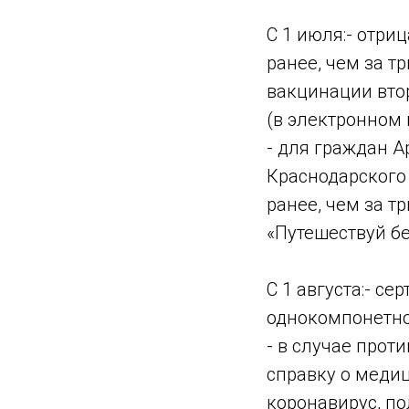
С 1 июля:- отри
ранее, чем за т
вакцинации вто
(в электронном 
- для граждан 
Краснодарского 
ранее, чем за 
«Путешествуй бе
С 1 августа:- с
однокомпонетно
- в случае про
справку о медиц
коронавирус, по