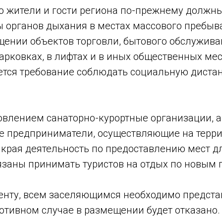
то жители и гости региона по-прежнему должн
 органов дыхания в местах массового пребыва
щении объектов торговли, бытового обслуживан
парковках, в лифтах и в иных общественных ме
ется требование соблюдать социальную дистан
овлением санаторно-курортные организации, а
 предприниматели, осуществляющие на терр
 края деятельность по предоставлению мест д
язаны принимать туристов на отдых по новым 
енту, всем заселяющимся необходимо предст
отивном случае в размещении будет отказано.