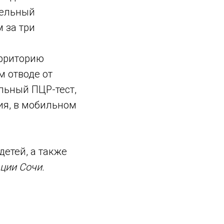
тельный
 за три
ерриторию
м отводе от
льный ПЦР-тест,
ия, в мобильном
етей, а также
ции Сочи.