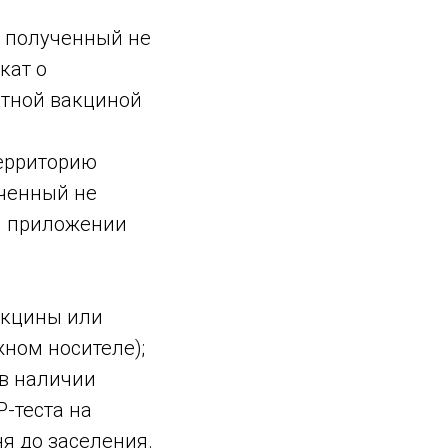
, полученный не
кат о
тной вакциной
территорию
ученный не
ом приложении
акцины или
ном носителе);
 в наличии
-теста на
я до заселения.