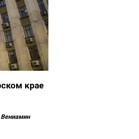
рском крае
а Вениамин