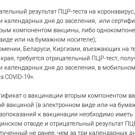
цательный результат ПЦР-теста на коронавирус
ри календарных дня до заселения, или сертифи
рым компонентом вакцины, либо однокомпоне
виде или на бумажном носителе);
Армении, Беларуси, Киргизии, въезжающих на 
края, требуется отрицательный ПЦР-тест, пол
три календарных дня до заселения, в мобильн
з COVID-19».
ертификат о вакцинации вторым компонентом в
й вакциной (в электронном виде или на бумаж
тивопоказаний к вакцинации необходимо иметь
инском отводе и отрицательный результат ПЦР
лученный не ранее, чем за три календарных дн