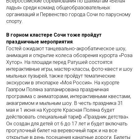
Всероссийские соревнования по шахматам «Белая
ладья» среди команд общеобразовательных
организаций и Первенство города Сочи по парусному
спорту.
В горном кластере Сочи тоже пройдут
праздничные мероприятия
.
Гостей ожидают танцевально-акробатическое шоу,
анимация и открытие колеса обозрения курорта «Роза
Хутор». На площади перед Ратушей состоятся
интерактивные игры, мастер-классы, фото-квест и шоу
мыльных пузырей, также пройдут тематические
экскурсии в этнопарке «Моя Россия». На курорте
Газпром Поляна запланирована праздничная
программа с аниматорами, интерактивными квестами,
аквагримом и мыльным шоу. В честь праздника 31
мая и 1 июня на Курорте Красная Поляна будет
действовать специальный тариф «Праздник детства».
Он создан для детей от 6 до 17 лет и будет включать
прогулочный билет на веревочный парк и на все
открытые в день посещения канатные дороги. Билеты