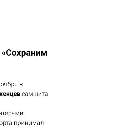
и «Сохраним
оября в
женцев
самшита
нтерами,
рорта принимал