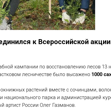
единился к Всероссийской акци
абной кампании по восстановлению лесов 13 н
астковом лесничестве было высажено
1000 са
нокнижных растений вместе с сочинцами, воло
и национального парка и администрацией ку
й артист России Олег Газманов.