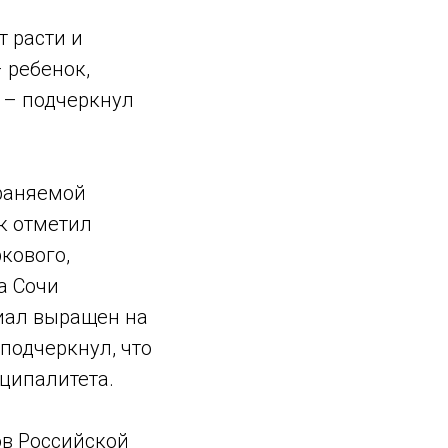
т расти и
 ребенок,
, – подчеркнул
храняемой
к отметил
кового,
а Сочи
иал выращен на
подчеркнул, что
ципалитета.
ов Российской