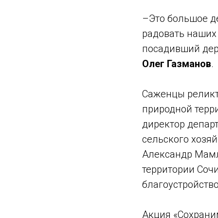
–Это большое де
радовать наших 
посадивший дере
Олег Газманов
.
Саженцы реликт
природной терр
директор депар
сельского хозя
Александр Мамл
территории Сочи
благоустройств
Акция «Сохраним