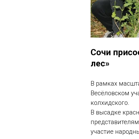
Сочи присо
лес»
В рамках масшт
Весёловском уч
колхидского.
В высадке крас
представителям
участие народны