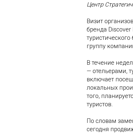
Центр Стратегич
Визит организо
бренда Discover
туристического 
группу компани
В течение недел
— отельерами, 
включает посещ
локальных произ
того, планирует
туристов.
По словам заме
сегодня продви