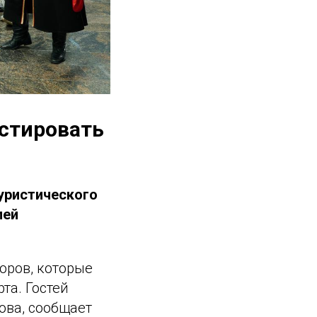
естировать
туристического
лей
оров, которые
та. Гостей
ова, сообщает