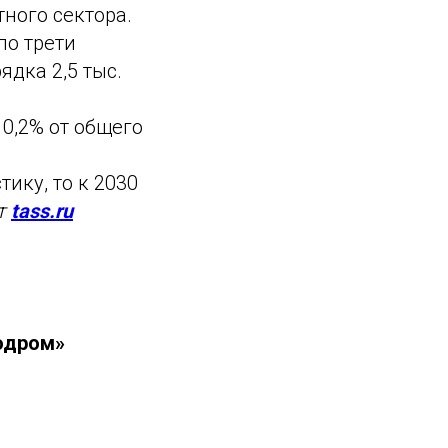
ного сектора.
ло трети
ядка 2,5 тыс.
0,2% от общего
ику, то к 2030
т
tass.ru
тодром»