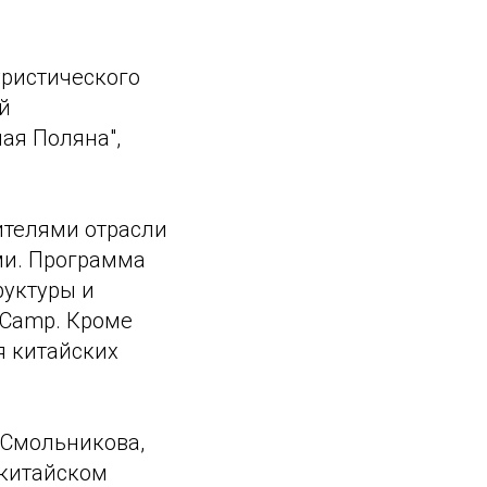
уристического
й
ная Поляна",
вителями отрасли
ми. Программа
руктуры и
 Camp. Кроме
я китайских
 Смольникова,
 китайском