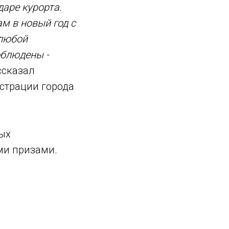
даре курорта.
м в новый год с
 любой
облюдены -
ссказал
страции города
ых
ми призами.