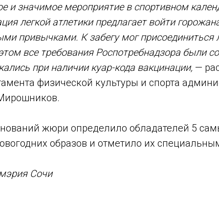
ое и значимое мероприятие в спортивном кален
ция легкой атлетики предлагает войти горожана
ыми привычками. К забегу мог присоединиться
этом все требования Роспотребнадзора были с
кались при наличии куар-кода вакцинации,
— ра
тамента физической культуры и спорта админи
Мирошников.
внований жюри определило обладателей 5 сам
овогодних образов и отметило их специальны
 мэрия Сочи