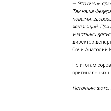
—
Это очень ярк
Так наша Федера
новыми, здоров
желающий. При 
участники допус
директор депар
Сочи Анатолий 
По итогам соре
оригинальных н
Источник: фото: